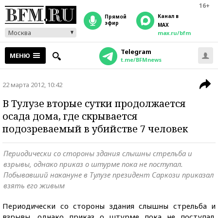
16+
Канал в
прямой
эфир
MAX
Москва
max.ru/bfm
Telegram
МЕНЮ
t.me/BFMnews
22 марта 2012, 10:42
В Тулузе вторые сутки продолжается
осада дома, где скрывается
подозреваемый в убийстве 7 человек
Периодически со стороны здания слышны стрельба и
взрывы, однако приказ о штурме пока не поступал.
Побывавший накануне в Тулузе президент Саркози приказал
взять его живым
Периодически со стороны здания слышны стрельба и
взрывы, однако приказ о штурме пока не поступал.