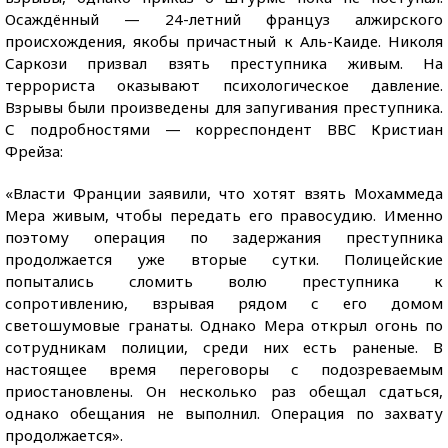
Осаждённый — 24-летний француз алжирского
происхождения, якобы причастный к Аль-Каиде. Николя
Саркози призвал взять преступника живым. На
террориста оказывают психологическое давление.
Взрывы были произведены для запугивания преступника.
С подробностями — корреспондент BBC Кристиан
Фрейза:
«Власти Франции заявили, что хотят взять Мохаммеда
Мера живым, чтобы передать его правосудию. Именно
поэтому операция по задержания преступника
продолжается уже вторые сутки. Полицейские
попытались сломить волю преступника к
сопротивлению, взрывая рядом с его домом
светошумовые гранаты. Однако Мера открыл огонь по
сотрудникам полиции, среди них есть раненые. В
настоящее время переговоры с подозреваемым
приостановлены. Он несколько раз обещал сдаться,
однако обещания не выполнил. Операция по захвату
продолжается».