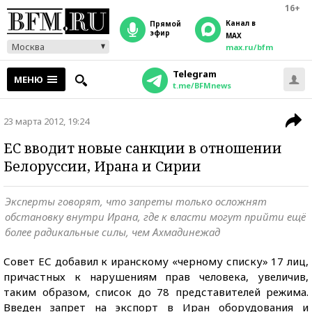
16+
Канал в
прямой
эфир
MAX
Москва
max.ru/bfm
Telegram
МЕНЮ
t.me/BFMnews
23 марта 2012, 19:24
ЕC вводит новые санкции в отношении
Белоруссии, Ирана и Сирии
Эксперты говорят, что запреты только осложнят
обстановку внутри Ирана, где к власти могут прийти ещё
более радикальные силы, чем Ахмадинежад
Совет ЕС добавил к иранскому «черному списку» 17 лиц,
причастных к нарушениям прав человека, увеличив,
таким образом, список до 78 представителей режима.
Введен запрет на экспорт в Иран оборудования и