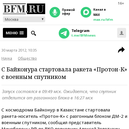
16+
Канал в
прямой
эфир
MAX
Москва
max.ru/bfm
Telegram
МЕНЮ
t.me/BFMnews
30 марта 2012, 10:35
Наука
Общество
С Байконура стартовала ракета «Протон-К»
с военным спутником
Запуск состоялся в 09:49 мск. Ожидается, что спутник
отделится от разгонного блока в 16:27 мск
С космодрома Байконур в Казахстане стартовала
ракета-носитель «Протон-К» с разгонным блоком ДМ-2 и
военным спутником, сообщил представитель
Минобороны РФ по ВКО полковник Алексей Золотухин,