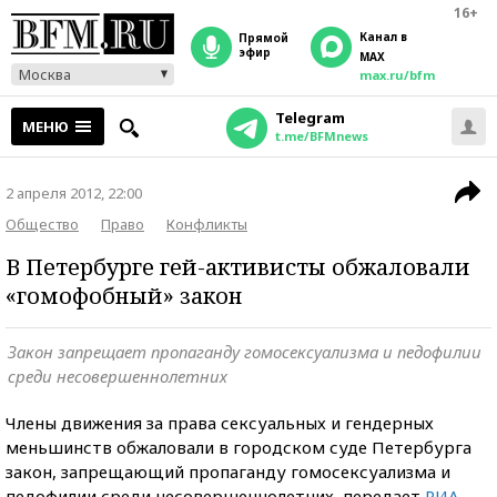
16+
Канал в
прямой
эфир
MAX
Москва
max.ru/bfm
Telegram
МЕНЮ
t.me/BFMnews
2 апреля 2012, 22:00
Общество
Право
Конфликты
В Петербурге гей-активисты обжаловали
«гомофобный» закон
Закон запрещает пропаганду гомосексуализма и педофилии
среди несовершеннолетних
Члены движения за права сексуальных и гендерных
меньшинств обжаловали в городском суде Петербурга
закон, запрещающий пропаганду гомосексуализма и
педофилии среди несовершеннолетних, передает
РИА