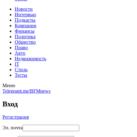
Новости
Интервью
Подкасты
Компании
Финансы
Политика
Общество
Право
Авто
Недвижимость
IT
Стиль
Тесты
Меню
Telegram
t.me/BFMnews
Вход
Регистрация
Эл. почта