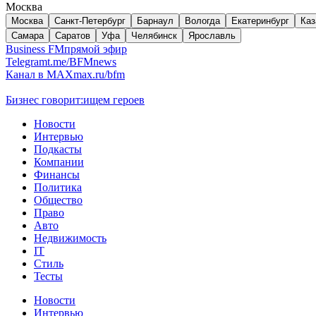
Москва
Москва
Санкт-Петербург
Барнаул
Вологда
Екатеринбург
Каз
Самара
Саратов
Уфа
Челябинск
Ярославль
Business FM
прямой эфир
Telegram
t.me/BFMnews
Канал в MAX
max.ru/bfm
Бизнес говорит:
ищем героев
Новости
Интервью
Подкасты
Компании
Финансы
Политика
Общество
Право
Авто
Недвижимость
IT
Стиль
Тесты
Новости
Интервью