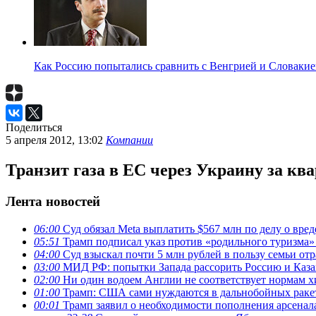
Как Россию попытались сравнить с Венгрией и Словакие
Поделиться
5 апреля 2012, 13:02
Компании
Транзит газа в ЕС через Украину за кв
Лента новостей
06:00
Суд обязал Meta выплатить $567 млн по делу о вре
05:51
Трамп подписал указ против «родильного туризма
04:00
Суд взыскал почти 5 млн рублей в пользу семьи отр
03:00
МИД РФ: попытки Запада рассорить Россию и Каза
02:00
Ни один водоем Англии не соответствует нормам х
01:00
Трамп: США сами нуждаются в дальнобойных ракета
00:01
Трамп заявил о необходимости пополнения арсена