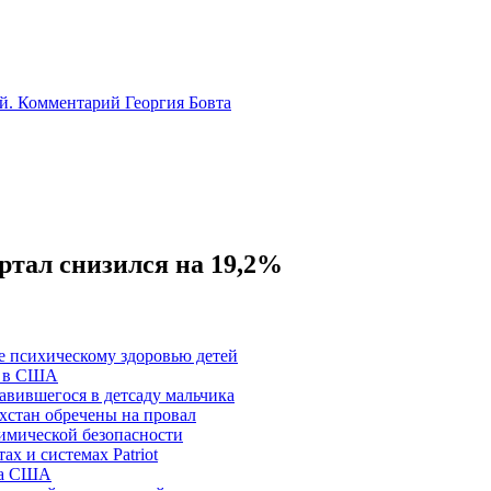
й. Комментарий Георгия Бовта
артал снизился на 19,2%
де психическому здоровью детей
» в США
авившегося в детсаду мальчика
хстан обречены на провал
имической безопасности
х и системах Patriot
ла США