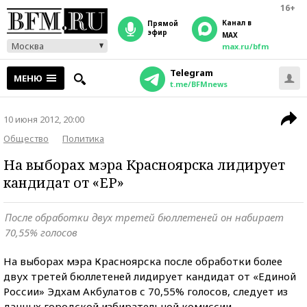
16+
Канал в
прямой
эфир
MAX
Москва
max.ru/bfm
Telegram
МЕНЮ
t.me/BFMnews
10 июня 2012, 20:00
Общество
Политика
На выборах мэра Красноярска лидирует
кандидат от «ЕР»
После обработки двух третей бюллетеней он набирает
70,55% голосов
На выборах мэра Красноярска после обработки более
двух третей бюллетеней лидирует кандидат от «Единой
России» Эдхам Акбулатов с 70,55% голосов, следует из
данных городской избирательной комиссии.