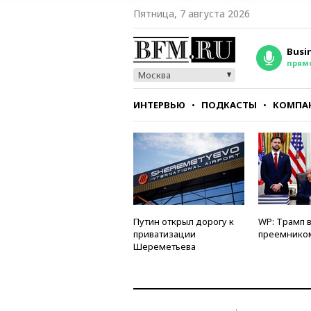
Пятница, 7 августа 2026
Busi
прям
Москва
ИНТЕРВЬЮ
ПОДКАСТЫ
КОМПА
СТИЛЬ
ТЕСТЫ
Путин открыл дорогу к
WP: Трамп 
приватизации
преемнико
Шереметьева