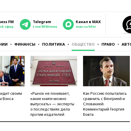
ness FM
Telegram
Канал в MAX
ой эфир
t.me/BFMnews
max.ru/bfm
НИИ
ФИНАНСЫ
ПОЛИТИКА
ОБЩЕСТВО
ПРАВО
АВТ
видит своим
«Рынок не понимает,
Как Россию попытались
м Вэнса
какие книги можно
сравнить с Венгрией и
выпускать» — эксперты
Словакией.
о последствиях дела
Комментарий Георгия
против издателей
Бовта