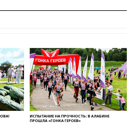
и Геленджик
вчера, 21:25
Руслан Терновой
выиграл золото чемпионата
Европы в прыжках с 10-
метровой вышки
вчера, 21:10
РФ не получала
обращений о прекращении
концессии строительства ж/д
в Армении
вчера, 21:00
В России вновь
обсуждают эксперимент по
онлайн-продаже алкоголя
вчера, 20:45
Матвиенко:
россиянам могут
рекомендовать не посещать
Армению
вчера, 20:35
ПВО за день
сбила еще 281 украинский
беспилотник над Россией
ЛОВА!
ИСПЫТАНИЕ НА ПРОЧНОСТЬ: В АЛАБИНЕ
ПРОШЛА «ГОНКА ГЕРОЕВ»
вчера, 20:27
Ямпольская