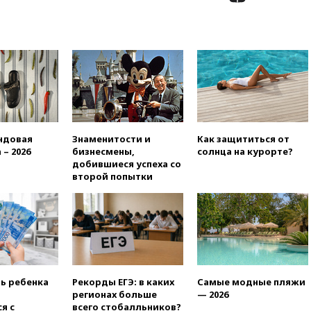
вчера, 22:55
В Москве в
пятницу ожидаются ливни
вчера, 22:35
Винисиус
продлил контракт с «Реалом»
до 2032 года
вчера, 22:28
Отказаться от
российского гражданства
станет значительно дороже
вчера, 22:20
Путин назвал 76-ю
ндовая
Знаменитости и
Как защититься от
гвардейскую десантно-
 – 2026
бизнесмены,
солнца на курорте?
штурмовую дивизию
добившиеся успеха со
легендарной
второй попытки
вчера, 22:15
Путин заслушал
доклад о ситуации на
добропольском направлении
вчера, 21:58
Генпрокуратура
признала нежелательным в
РФ американский Human
Rights Foundation
ть ребенка
Рекорды ЕГЭ: в каких
Самые модные пляжи
регионах больше
— 2026
вчера, 21:35
«Аэрофлот»
я с
всего стобалльников?
отменяет часть рейсов в Сочи