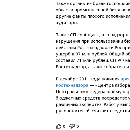
Также органы не брали госпошлин
области промышленной безопасно
другие факты плохого исполнени
аудиторы.
Также СП сообщает, что надзорн
нарушения при использовании бю
действия Ростехнадзора и Роспр
ущерб в 97 млн рублей. Общий о
составил 71 млн рублей. СП РФ н
Ростехнадзор, а также обратится
В декабре 2011 года полиция
аре
Ростехнадзора
— «Центра лаборат
Центральному федеральному окру
бюджетных средств посредством
различных экспертиз. Работу выпо
руководителей, считает следстви
0
0