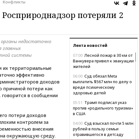
Конфликты
и Росприроднадзор потеряли 2
 органы недостаточно
Лента новостей
я главных
тной системы
07:00
Лесной пожар в 30 км от
Ванкувера привел к эвакуации
жителей
и их территориальные
таточно эффективно
06:00
Суд обязал Meta
администраторов доходов
выплатить $567 млн по делу о
вреде психическому
о причиной потери как
здоровью детей
 говорится в сообщении
05:51
Трамп подписал указ
против «родильного туризма»
в США
его потери доходов
плохим контролем за
04:00
Суд взыскал почти 5 млн
временностью внесения
рублей в пользу семьи
отравившегося в детсаду
е на окружающую среду.