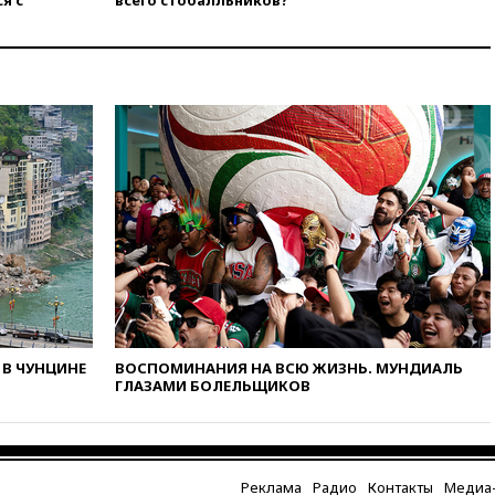
я с
всего стобалльников?
в РФ превысило максимум
2022 года
вчера, 19:15
Жуковский и
аэропорт Геленджика
возобновили работу
вчера, 19:00
Путин уточнил
порядок присвоения воинских
званий добровольцам
вчера, 18:50
Euractiv: восток
Финляндии приходит в упадок
без российских туристов
вчера, 18:35
В Жуковском и
аэропорту Геленджика
введены ограничения
вчера, 18:21
Зюганов
В ЧУНЦИНЕ
ВОСПОМИНАНИЯ НА ВСЮ ЖИЗНЬ. МУНДИАЛЬ
присоединился к критике
ГЛАЗАМИ БОЛЕЛЬЩИКОВ
«Яблока»
вчера, 18:15
Четыре человека
пострадали при атаках ВСУ на
Белгородскую область
Реклама
Радио
Контакты
Медиа-