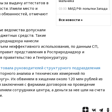
мальчика
ы за выдачу аттестатов в
сти. Имели место и
03:00
МИД РФ: попытки Запада
рассорить Россию и Казахстан
я обязанностей, отмечают
обречены на провал
Все новости »
02:00
Ни один водоем Англии
ые ведомства допускали
не соответствует нормам
химической безопасности
джетных средств. Такие
ироднадзора нанесли
01:00
Трамп: США сами
бъем неэффективного использования, по данным СП,
нуждаются в дальнобойных
ракетах и системах Patriot
аправит представления в Росприроднадзор и
 в правительство и Генпрокуратуру.
00:01
Трамп заявил о
необходимости пополнения
стовала руководителей структурного подразделения
арсенала США
орного анализа и технических измерений по
вчера, 23:28
Слуцкий призвал
гу». Их обвиняли в хищении около 120 млн рублей из
признать «Яблоко»
 заключения с фирмами договоров на проведение
нежелательной организацией
лняли сотрудники центра, а деньги за нее шли на счета
вчера, 23:15
В Смоленске
е.
ребенок и женщина погибли
при падении деревьев во
время урагана