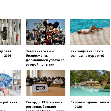
призвала оптимизировать
олимпиады для поступления в
вузы
вчера, 20:15
Минтранс
предложил оплачивать
защиту дорог от БПЛА из
средств на ремонт
вчера, 20:00
Зеленский 8
августа посетит Сербию с
официальным визитом
ндовая
Знаменитости и
Как защититься от
вчера, 19:58
В Госдуму будет
 – 2026
бизнесмены,
солнца на курорте?
внесен законопроект об
добившиеся успеха со
отмене ЕГЭ
второй попытки
вчера, 19:50
Аэропорты Сочи и
Ярославля приостановили
работу
вчера, 19:35
WP: Трамп
призвал доноров-
республиканцев поддержать
Вэнса на выборах 2028 года
ть ребенка
Рекорды ЕГЭ: в каких
Самые модные пляжи
регионах больше
— 2026
вчера, 19:20
Число ломбардов