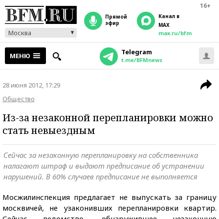
16+
Канал в
прямой
эфир
MAX
Москва
max.ru/bfm
Telegram
МЕНЮ
t.me/BFMnews
28 июня 2012, 17:29
Общество
Из-за незаконной перепланировки можно
стать невыездным
Сейчас за незаконную перепланировку на собственника
налагают штраф и выдают предписание об устранении
нарушений. В 60% случаев предписание не выполняется
Мосжилинспекция предлагает не выпускать за границу
москвичей, не узаконивших перепланировки квартир.
Сейчас ведомство, обнаружившее незаконную