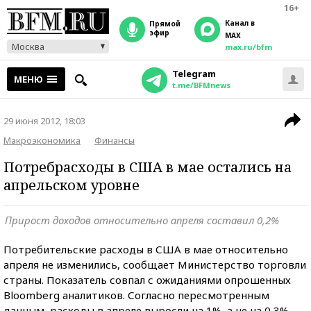
16+
Канал в
прямой
эфир
MAX
Москва
max.ru/bfm
Telegram
МЕНЮ
t.me/BFMnews
29 июня 2012, 18:03
Макроэкономика
Финансы
Потребрасходы в США в мае остались на
апрельском уровне
Прирост доходов относительно апреля составил 0,2%
Потребительские расходы в США в мае относительно
апреля не изменились, сообщает Министерство торговли
страны. Показатель совпал с ожиданиями опрошенных
Bloomberg аналитиков. Согласно пересмотренным
данным, расходы в апреле выросли на 1%, а не на 0,3%,