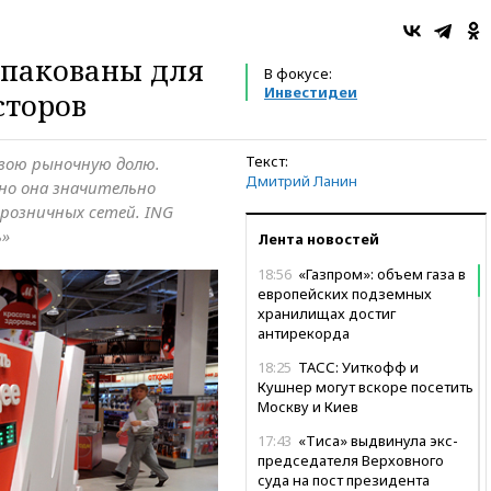
упакованы для
В фокусе:
Инвестидеи
сторов
Текст:
вою рыночную долю.
Дмитрий Ланин
но она значительно
розничных сетей. ING
ь»
Лента новостей
18:56
«Газпром»: объем газа в
европейских подземных
хранилищах достиг
антирекорда
18:25
ТАСС: Уиткофф и
Кушнер могут вскоре посетить
Москву и Киев
17:43
«Тиса» выдвинула экс-
председателя Верховного
суда на пост президента