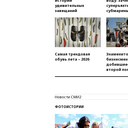
истории
воду: заче
удивительных
суперъяхт
завещаний
субмарин
Самая трендовая
Знаменито
обувь лета – 2026
бизнесмен
добившиес
второй по
Новости СМИ2
ФОТОИСТОРИИ