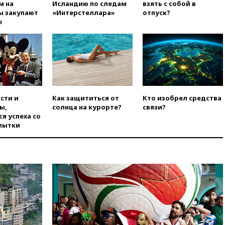
м на
Исландию по следам
взять с собой в
Хорватии
ы закупают
«Интерстеллара»
отпуск?
ы
вчера, 21:15
Пентагон
опубликовал 16 новых видео с
НЛО
вчера, 21:00
На границе
Украины с Польшей скопилось
свыше 6,5 тысячи грузовиков
вчера, 20:53
Швыдкой:
сти и
Как защититься от
Кто изобрел средства
«Интервидение» точно
ы,
солнца на курорте?
связи?
пройдет в 2026 году
я успеха со
вчера, 20:45
ПВО за день
пытки
сбила еще 75 украинских
беспилотников над Россией
вчера, 20:35
Велосипедист
погиб при атаке FPV-дрона в
Белгородской области
вчера, 20:30
Лидию Невзорову
заочно арестовали по делу о
финансировании
экстремизма