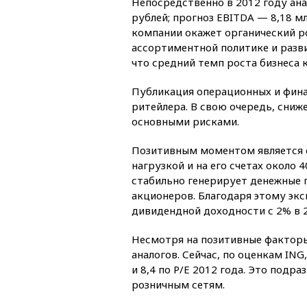
Непосредственно в 2012 году ан
рублей; прогноз EBITDA — 8,18 
компании окажет органический ро
ассортиментной политике и разв
что средний темп роста бизнеса 
Публикация операционных и фина
ритейлера. В свою очередь, сниж
основными рисками.
Позитивным моментом является с
нагрузкой и на его счетах около
стабильно генерирует денежные 
акционеров. Благодаря этому эк
дивидендной доходности с 2% в 2
Несмотря на позитивные факторы
аналогов. Сейчас, по оценкам ING
и 8,4 по P/E 2012 года. Это под
розничным сетям.