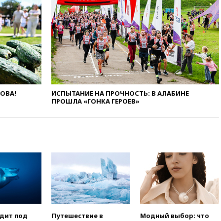
вчера, 22:28
Бессент
анонсировал скорое
соглашение о прекращении
огня США и Ирана
вчера, 22:15
Три человека
получили ножевые ранения
при нападении в Чехии
вчера, 22:00
Путин поручил
ЛОВА!
ИСПЫТАНИЕ НА ПРОЧНОСТЬ: В АЛАБИНЕ
выделить средства на новые
ПРОШЛА «ГОНКА ГЕРОЕВ»
РЛС для Белгородской
области
вчера, 21:56
The Atlantic: Маск
отказал Украине в
использовании Starlink для
атак вглубь РФ
вчера, 21:35
После пожара на
складе в Брянске возбудили
уголовное дело
вчера, 21:26
Лидеры сборной
РФ по гимнастике получили
одит под
Путешествие в
Модный выбор: что
официальный отказ в визах от