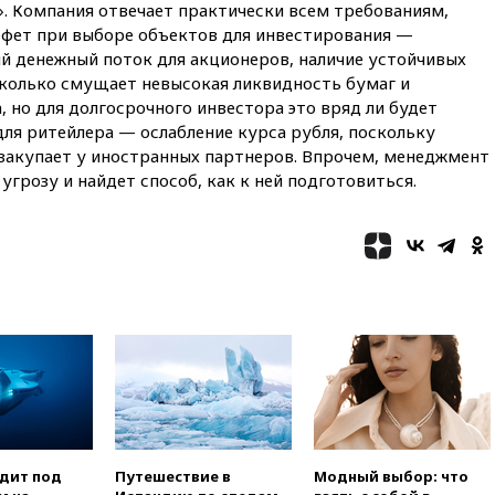
о». Компания отвечает практически всем требованиям,
девяти БПЛА, сбитых на
подлете к Москве
фет при выборе объектов для инвестирования —
 денежный поток для акционеров, наличие устойчивых
08:42
Силы ПВО сбили почти
колько смущает невысокая ликвидность бумаг и
400 БПЛА над российскими
регионами
, но для долгосрочного инвестора это вряд ли будет
для ритейлера — ослабление курса рубля, поскольку
08:16
Лукашенко призвал
закупает у иностранных партнеров. Впрочем, менеджмент
белорусов покупать избы в
селах
угрозу и найдет способ, как к ней подготовиться.
07:30
Нигерия стала
крупнейшим поставщиком
авиатоплива в Европу
06:30
США и Колумбия
обсуждают координацию
усилий против наркотрафика
05:30
ВМС Испании усилили
присутствие в Сеуте на фоне
миграционного кризиса
03:30
В Минстрое сравнили
качество жилья в Нью-Йорке и
России
одит под
Путешествие в
Модный выбор: что