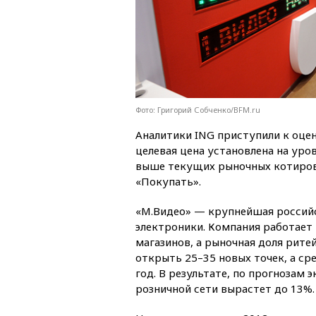
Фото: Григорий Собченко/BFM.ru
Аналитики ING приступили к оцен
целевая цена установлена на уров
выше текущих рыночных котиров
«Покупать».
«М.Видео» — крупнейшая российс
электроники. Компания работает
магазинов, а рыночная доля рите
открыть 25–35 новых точек, а ср
год. В результате, по прогнозам 
розничной сети вырастет до 13%.