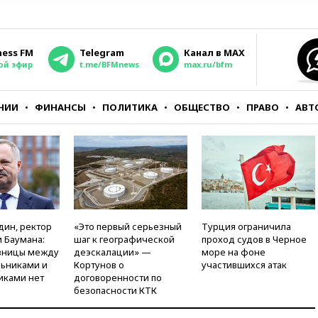
ness FM
Telegram
Канал в MAX
ой эфир
t.me/BFMnews
max.ru/bfm
НИИ
ФИНАНСЫ
ПОЛИТИКА
ОБЩЕСТВО
ПРАВО
АВТ
дин, ректор
«Это первый серьезный
Турция ограничила
 Баумана:
шаг к географической
проход судов в Черное
зницы между
деэскалации» —
море на фоне
ьниками и
Кортунов о
участившихся атак
иками нет
договоренности по
безопасности КТК