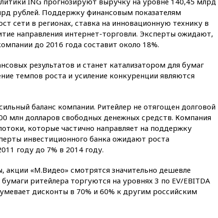
алитики ING прогнозируют выручку на уровне 140,45 млрд
погранконтроль для
млрд рублей. Поддержку финансовым показателям
итальянских туристов
ст сети в регионах, ставка на инновационную технику в
12:27
Возгорание на Ильском
итие направления интернет-торговли. Эксперты ожидают,
НПЗ, вызванное атакой БПЛА,
компании до 2016 года составит около 18%.
потушили
11:47
Суд оставил под
нсовых результатов и станет катализатором для бумаг
арестом Rolls-Royce блогера
ение темпов роста и усиление конкуренции являются
Лерчек
11:07
При столкновении
катера и лодки под Самарой
ильный баланс компании. Ритейлер не отягощен долговой
погибли два человека
 400 млн долларов свободных денежных средств. Компания
10:27
Движение по трассе
потоки, которые частично направляет на поддержку
«Новороссия» восстановлено
сперты инвестиционного банка ожидают роста
09:55
Силы ПВО перехватили
011 году до 7% в 2014 году.
за утро 85 БПЛА над
территорией РФ
, акции «М.Видео» смотрятся значительно дешевле
, бумаги ритейлера торгуются на уровнях 3 по EV/EBITDA
09:25
Ильский НПЗ на Кубани
загорелся после падения
разумевает дисконты в 70% и 60% к другим российским
обломков дрона
08:57
Собянин сообщил о