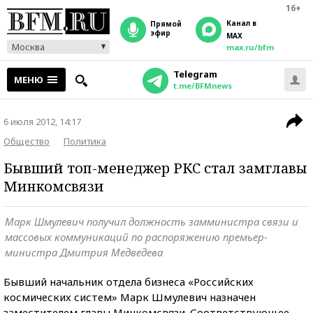
16+
Канал в
прямой
эфир
MAX
Москва
max.ru/bfm
Telegram
МЕНЮ
t.me/BFMnews
6 июля 2012, 14:17
Общество
Политика
Бывший топ-менеджер РКС стал замглавы
Минкомсвязи
Марк Шмулевич получил должность замминистра связи и
массовых коммуникаций по распоряжению премьер-
министра Дмитрия Медведева
Бывший начальник отдела бизнеса «Российских
космических систем» Марк Шмулевич назначен
заместителем главы Минкомсвязи. Соответствующее