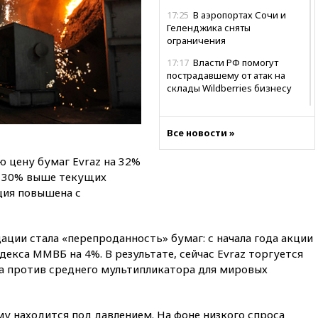
17:25
В аэропортах Сочи и
Геленджика сняты
ограничения
17:17
Власти РФ помогут
пострадавшему от атак на
склады Wildberries бизнесу
16:55
Экс-директору Popcorn
Books запросили четыре года
Все новости »
условно
16:46
ЦБ: международные
 цену бумаг Evraz на 32%
резервы России снизились
на 30% выше текущих
ция повышена с
16:35
На восстановление
Херсонской области направят
6,8 млрд рублей
ции стала «перепроданность» бумаг: с начала года акции
16:16
The Guardian: ученые
декса ММВБ на 4%. В результате, сейчас Evraz торгуется
США создали
гипоаллергенных собак
да против среднего мультипликатора для мировых
15:45
Спутник «Электро-Л» №
5 введен в эксплуатацию
у находится под давлением. На фоне низкого спроса