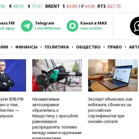
.96
€
88.91
¥
11.51
BRENT
$
83.89
/ ₽
6540
RTS
827.75
ness FM
Telegram
Канал в MAX
ой эфир
t.me/BFMnews
max.ru/bfm
НИИ
ФИНАНСЫ
ПОЛИТИКА
ОБЩЕСТВО
ПРАВО
АВТ
атег ВЭБ.РФ
Независимые
Эксперт объяснил, как
ич о том,
автозаправки
избежать сбоев из-за
berries —
обратились к
российских
альное
Мишустину с просьбой
сертификатов при
равномерно
онлайн-оплате
распределять топливо
между ними и крупными
конкурентами