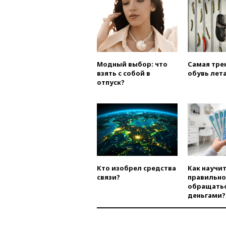
Модный выбор: что
Самая тре
взять с собой в
обувь лета
отпуск?
Кто изобрел средства
Как научи
связи?
правильно
обращатьс
деньгами?