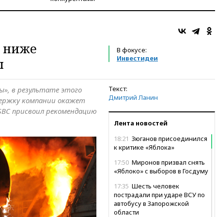
и ниже
В фокусе:
Инвестидеи
ы
Текст:
ы», в результате этого
Дмитрий Ланин
держку компании окажет
SBC присвоил рекомендацию
Лента новостей
18:21
Зюганов присоединился
к критике «Яблока»
17:50
Миронов призвал снять
«Яблоко» с выборов в Госдуму
17:35
Шесть человек
пострадали при ударе ВСУ по
автобусу в Запорожской
области