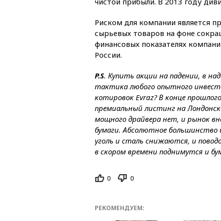
чистой прибыли. В 2013 году див
Риском для компании является пр
сырьевых товаров на фоне сокра
финансовых показателях компани
России.
P.S
. Купить акции на падении, в н
тактика любого опытного инвесто
котировок Evraz? В конце прошлог
премиальный листинг на Лондонской
мощного драйвера нет, и рынок в
бумаги. Абсолютное большинство и
уголь и сталь снижаются, и поводо
в скором времени поднимутся и бум
0
0
РЕКОМЕНДУЕМ: