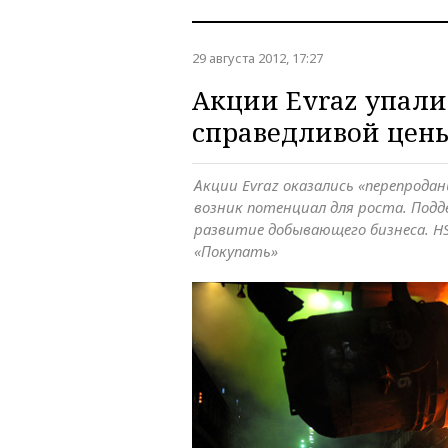
29 августа 2012, 17:27
Акции Evraz упал
справедливой цен
Акции Evraz оказались «перепродан
возник потенциал для роста. Под
развитие добывающего бизнеса. H
«Покупать»