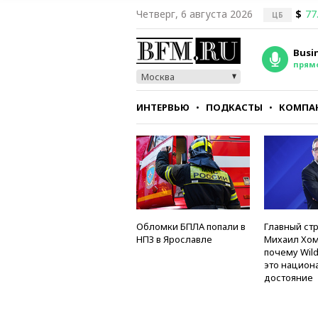
Четверг, 6 августа 2026
$
77
ЦБ
Busi
прям
Москва
ИНТЕРВЬЮ
ПОДКАСТЫ
КОМПА
СТИЛЬ
ТЕСТЫ
Обломки БПЛА попали в
Главный стр
НПЗ в Ярославле
Михаил Хом
почему Wild
это национ
достояние