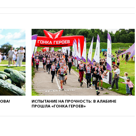
11:58
Великобритания
расширила санкции против
России
11:37
В Ярославской области
обломки БПЛА упали в
резервуары НПЗ
11:19
МИД России ответил на
критику мэра Хиросимы в
годовщину ядерной
бомбардировки
10:57
Оверчук заявил о
сокращении товарооборота
России и Армении на две
трети
10:54
Президент ФИФА
Джанни Инфантино сумел
ЛОВА!
ИСПЫТАНИЕ НА ПРОЧНОСТЬ: В АЛАБИНЕ
сохранить пост
ПРОШЛА «ГОНКА ГЕРОЕВ»
10:38
Роскачество нашло
кишечную палочку в бургерах
пяти популярных сетей
фастфуда