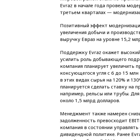
Evraz в начале года провела мод
третьем кварталах — модернизац
Позитивный эффект модернизации
увеличения добычи и производств
выручку Евраз на уровне 15,2 мл
Поддержку Evraz окажет высокий
усилить роль добывающего подра
компания планирует увеличить пр
коксующегося угля с 6 до 15 млн
в этих видах сырья на 120% и 13
планируется сделать ставку на 
например, рельсы или трубы. Для
около 1,5 млрд долларов.
Менеджмент также намерен снизи
задолженность превосходит EBITD
компания в состоянии управлять 
дивидендной политике. Ранее Ev