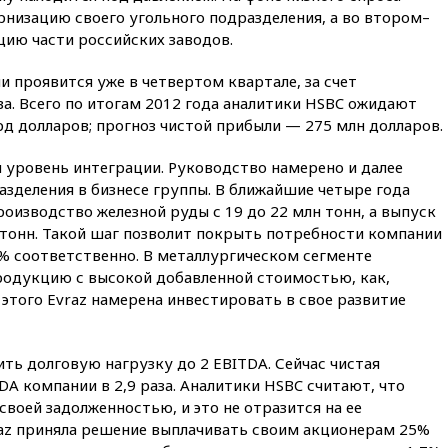
15:35
Два человека погибли
ернизацию своего угольного подразделения, а во втором–
при атаках дронов ВСУ в
ию части российских заводов.
Брянской области
15:15
В половине штатов США
 проявится уже в четвертом квартале, за счет
зафиксирована вспышка
а. Всего по итогам 2012 года аналитики HSBC ожидают
сальмонеллеза
рд долларов; прогноз чистой прибыли — 275 млн долларов.
14:57
Жара в Европе может
нанести ущерб экономике в
 уровень интеграции. Руководство намерено и далее
размере €800 млрд
зделения в бизнесе группы. В ближайшие четыре года
14:49
Пентагон озаботился
оизводство железной руды с 19 до 22 млн тонн, а выпуск
критикой Трампа по поводу
 тонн. Такой шаг позволит покрыть потребности компании
дефицита боеприпасов
0% соответственно. В металлургическом сегменте
14:40
В Германии задержан
продукцию с высокой добавленной стоимостью, как,
украинец за шпионаж на
 этого Evraz намерена инвестировать в свое развитие
оборонном предприятии
14:21
АТОР сообщила о
снижении цен на авиабилеты
ть долговую нагрузку до 2 EBITDA. Сейчас чистая
в России
A компании в 2,9 раза. Аналитики HSBC считают, что
своей задолженностью, и это не отразится на ее
14:19
Масштабный сбой
произошел в рунете
raz приняла решение выплачивать своим акционерам 25%