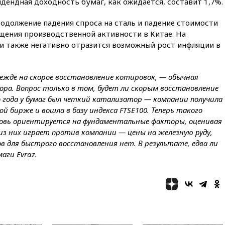
идендная доходность бумаг, как ожидается, составит 1,7%.
14:14
«Ведомости»: Озон банк
не пострадает от британских
одолжение падения спроса на сталь и падение стоимости
санкций
щения производственной активности в Китае. На
13:58
Медведев назвал
и также негативно отразится возможный рост инфляции в
Японию вассалом США
13:45
В Петербурге достроили
новый тоннель зеленой ветки
адежде на скорое восстановление котировок, — обычная
метро
ра. Вопрос только в том, будет ли скорым восстановление
13:38
В эфире «Радиостанции
о года у бумаг был четкий катализатор — компании получила
Судного дня» прозвучали три
 бирже и вошла в базу индекса FTSE100. Теперь такого
сообщения
новь ориентируется на фундаментальные факторы, оценивая
13:29
Восемь человек
з них играет против компании — цены на железную руду,
пострадали при наезде
в для быстрого восстановления нет. В результате, едва ли
автомобиля на толпу в Омске
аги Evraz.
13:19
WP: Трамп определился
со своим преемником
13:13
СК возбудил дело по
факту гибели женщины и
ребенка в Раменском
12:57
В Луганске при ракетном