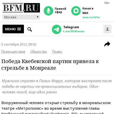
16+
Канал в
прямой
эфир
MAX
Москва
max.ru/bfm
Telegram
МЕНЮ
t.me/BFMnews
5 сентября 2012, 09:30
Происшествия
Общество
Право
Победа Квебекской партии привела к
стрельбе в Монреале
Мужчина стрелял в Полин Маруа, которая выступала после
победы ее партии на провинциальных выборах. Один
человек погиб, еще один ранен
Вооруженный человек открыл стрельбу в монреальском
театре «Метрополис» во время выступления главы
Квебекской партии (Parti Quebecois, PQ), выигравшей