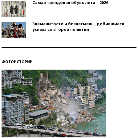
Самая трендовая обувь лета – 2026
Знаменитости и бизнесмены, добившиеся
успеха со второй попытки
Как защититься от солнца на курорте?
ФОТОИСТОРИИ
Кто изобрел средства связи?