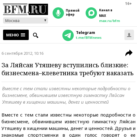
16+
Канал в
прямой
эфир
MAX
Москва
max.ru/bfm
Telegram
МЕНЮ
t.me/BFMnews
6 сентября 2012, 10:16
За Ляйсан Утяшеву вступились близкие:
бизнесмена–клеветника требуют наказать
Вместе с тем стали известны некоторые подробности о
бизнесмене, обвинившем известную гимнастку Ляйсан
Утяшеву в хищении машины, денег и ценностей
Вместе с тем стали известны некоторые подробности о
бизнесмене, обвинившем известную гимнастку Ляйсан
Утяшеву в хищении машины, денег и ценностей. Друзья и
знакомые спортсменки в один голос говорят о ее