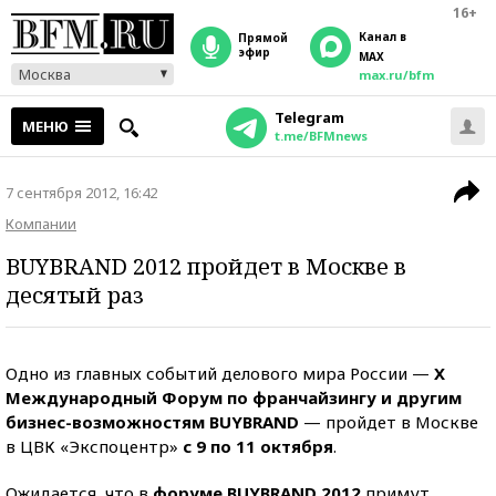
16+
Канал в
прямой
эфир
MAX
Москва
max.ru/bfm
Telegram
МЕНЮ
t.me/BFMnews
7 сентября 2012, 16:42
Компании
BUYBRAND 2012 пройдет в Москве в
десятый раз
Одно из главных событий делового мира России —
X
Международный Форум по франчайзингу и
другим
бизнес-возможностям BUYBRAND
— пройдет в Москве
в ЦВК «Экспоцентр»
с 9 по 11 октября
.
Ожидается, что в
форуме BUYBRAND 2012
примут