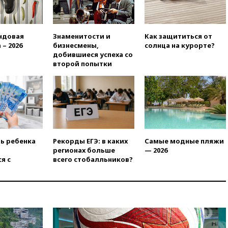
Rights Foundation
вчера, 21:35
«Аэрофлот»
отменяет часть рейсов в Сочи
ндовая
Знаменитости и
Как защититься от
и Геленджик
 – 2026
бизнесмены,
солнца на курорте?
добившиеся успеха со
вчера, 21:25
Руслан Терновой
второй попытки
выиграл золото чемпионата
Европы в прыжках с 10-
метровой вышки
вчера, 21:10
РФ не получала
обращений о прекращении
концессии строительства ж/д
в Армении
ть ребенка
Рекорды ЕГЭ: в каких
Самые модные пляжи
вчера, 21:00
В России вновь
регионах больше
— 2026
обсуждают эксперимент по
я с
всего стобалльников?
онлайн-продаже алкоголя
вчера, 20:45
Матвиенко:
россиянам могут
рекомендовать не посещать
Армению
вчера, 20:35
ПВО за день
сбила еще 281 украинский