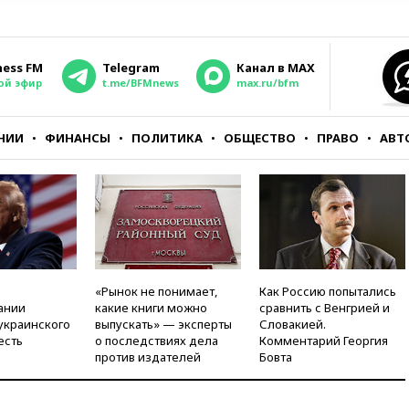
ness FM
Telegram
Канал в MAX
ой эфир
t.me/BFMnews
max.ru/bfm
НИИ
ФИНАНСЫ
ПОЛИТИКА
ОБЩЕСТВО
ПРАВО
АВТ
«Рынок не понимает,
Как Россию попытались
ании
какие книги можно
сравнить с Венгрией и
украинского
выпускать» — эксперты
Словакией.
есть
о последствиях дела
Комментарий Георгия
против издателей
Бовта