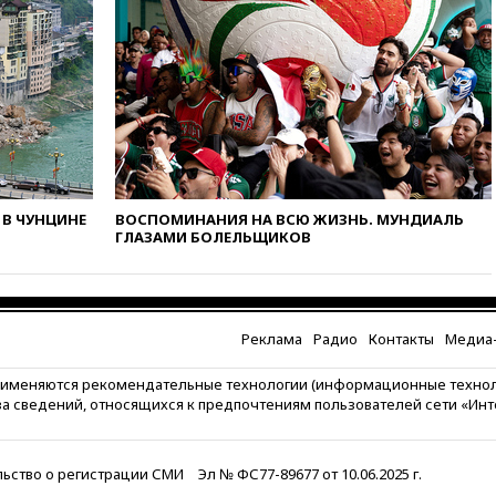
беспилотник над Россией
вчера, 20:27
Ямпольская
призвала оптимизировать
олимпиады для поступления в
вузы
вчера, 20:15
Минтранс
предложил оплачивать
защиту дорог от БПЛА из
средств на ремонт
В ЧУНЦИНЕ
ВОСПОМИНАНИЯ НА ВСЮ ЖИЗНЬ. МУНДИАЛЬ
ГЛАЗАМИ БОЛЕЛЬЩИКОВ
вчера, 20:00
Зеленский 8
августа посетит Сербию с
официальным визитом
вчера, 19:58
В Госдуму будет
внесен законопроект об
Реклама
Радио
Контакты
Медиа-
отмене ЕГЭ
рименяются рекомендательные технологии (информационные техно
вчера, 19:50
Аэропорты Сочи и
за сведений, относящихся к предпочтениям пользователей сети «Ин
Ярославля приостановили
работу
вчера, 19:35
WP: Трамп
ьство о регистрации СМИ
Эл № ФС77-89677 от 10.06.2025 г.
призвал доноров-