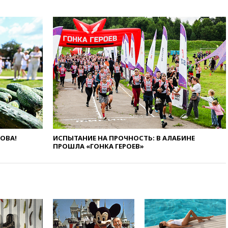
ребенок и женщина погибли
при падении деревьев во
время урагана
вчера, 22:55
В Москве в
пятницу ожидаются ливни
вчера, 22:35
Винисиус
продлил контракт с «Реалом»
до 2032 года
вчера, 22:28
Отказаться от
российского гражданства
станет значительно дороже
вчера, 22:20
Путин назвал 76-ю
гвардейскую десантно-
ЛОВА!
ИСПЫТАНИЕ НА ПРОЧНОСТЬ: В АЛАБИНЕ
ПРОШЛА «ГОНКА ГЕРОЕВ»
штурмовую дивизию
легендарной
вчера, 22:15
Путин заслушал
доклад о ситуации на
добропольском направлении
вчера, 21:58
Генпрокуратура
признала нежелательным в
РФ американский Human