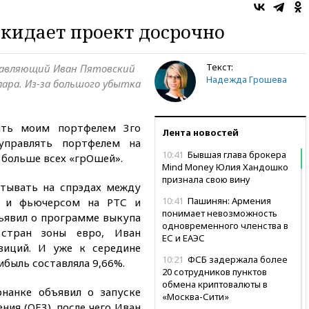
кидает проект досрочно
Текст:
равляющий Иван Пятовский
Надежда Грошева
лара. Из-за большого убытка
ять моим портфелем 3го
Лента новостей
управлять портфелем на
10:41
Бывшая глава брокера
л больше всех «грОшей».
Mind Money Юлия Хандошко
признала свою вину
атывать на спрэдах между
10:41
Пашинян: Армения
 и фьючерсом на РТС и
понимает невозможность
бъявил о программе выкупа
одновременного членства в
 стран зоны евро, Иван
ЕС и ЕАЭС
зиций. И уже к середине
10:21
ФСБ задержала более
ибыль составляла 9,66%.
20 сотрудников пунктов
обмена криптовалюты в
рнанке объявил о запуске
«Москва-Сити»
ния (QE3), после чего Иван