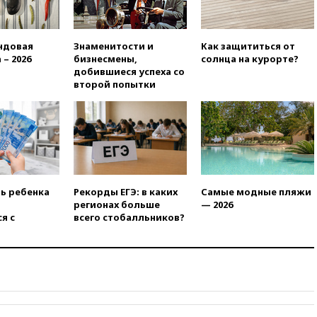
04:00
Суд взыскал почти 5 млн
рублей в пользу семьи
отравившегося в детсаду
ндовая
Знаменитости и
Как защититься от
мальчика
 – 2026
бизнесмены,
солнца на курорте?
03:00
МИД РФ: попытки Запада
добившиеся успеха со
рассорить Россию и Казахстан
второй попытки
обречены на провал
02:00
Ни один водоем Англии
не соответствует нормам
химической безопасности
01:00
Трамп: США сами
нуждаются в дальнобойных
ракетах и системах Patriot
ть ребенка
Рекорды ЕГЭ: в каких
Самые модные пляжи
регионах больше
— 2026
00:01
Трамп заявил о
я с
всего стобалльников?
необходимости пополнения
арсенала США
вчера, 23:28
Слуцкий призвал
признать «Яблоко»
нежелательной организацией
вчера, 23:15
В Смоленске