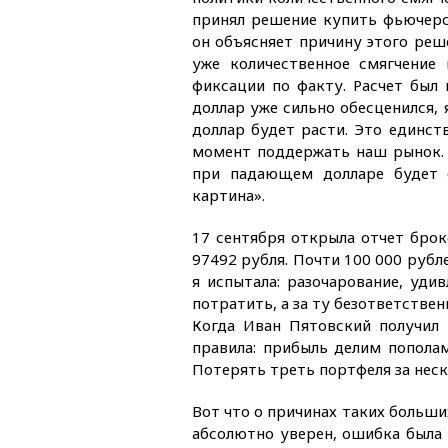
принял решение купить фьючерс 
он объясняет причину этого реше
уже количественное смягчение
фиксации по факту. Расчет был 
доллар уже сильно обесценился, 
доллар будет расти. Это единст
момент поддержать наш рынок. 
при падающем долларе будет о
картина».
17 сентября открыла отчет брок
97492 рубля. Почти 100 000 рубл
я испытала: разочарование, удив
потратить, а за ту безответствен
Когда Иван Пятовский получил 
правила: прибыль делим попола
Потерять треть портфеля за неско
Вот что о причинах таких больши
абсолютно уверен, ошибка была 