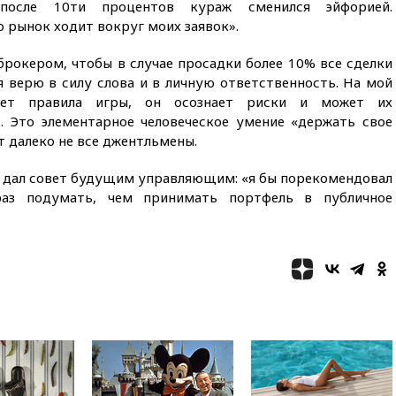
 после 10ти процентов кураж сменился эйфорией.
попросили уволиться
о рынок ходит вокруг моих заявок».
08:51
Рубио попросил Лаврова
освободить бывшего
брокером, чтобы в случае просадки более 10% все сделки
американского морпеха,
я верю в силу слова и в личную ответственность. На мой
осужденного в России
мает правила игры, он осознает риски и может их
08:22
В Екатеринбурге
. Это элементарное человеческое умение «держать свое
атакован склад Wildberries
т далеко не все джентльмены.
07:52
В Таиланде ученик
устроил стрельбу в школе:
й дал совет будущим управляющим: «я бы порекомендовал
есть жертвы
аз подумать, чем принимать портфель в публичное
07:00
Лесной пожар в 30
километрах от Ванкувера
привел к эвакуации жителей
06:00
Суд обязал Meta
выплатить $567 млн по делу о
вреде психическому
здоровью детей
05:51
Трамп подписал указ
против «родильного туризма»
в США