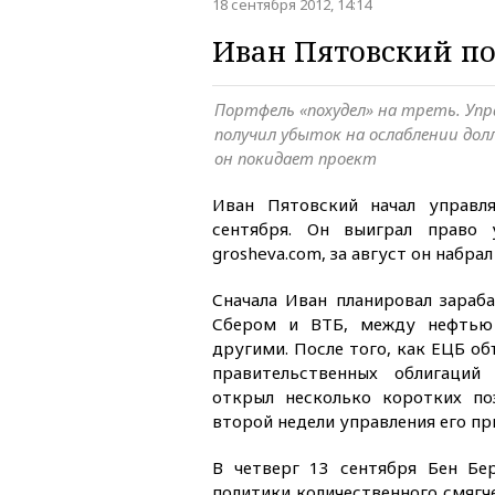
18 сентября 2012, 14:14
Иван Пятовский по
Портфель «похудел» на треть. Уп
получил убыток на ослаблении дол
он покидает проект
Иван Пятовский начал управл
сентября. Он выиграл право 
grosheva.com, за август он набра
Сначала Иван планировал зараб
Сбером и ВТБ, между нефтью
другими. После того, как ЕЦБ о
правительственных облигаций
открыл несколько коротких по
второй недели управления его пр
В четверг 13 сентября Бен Бе
политики количественного смягче