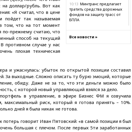
10:13
Минтранс предлагает
на доллар/рубль. Вот как
тратить средства дорожных
ния: «Я считал, что в цене
фондов на защиту трасс от
 и пойдет так называемая
БПЛА
в том, что на тот момент
09:56
Хакеры нашли
я по-прежнему считаю, что
документы об ударах ВСУ по
Все новости »
венный способ на текущий
нефтяным терминалам в
В противном случае у нас
России
чень плохая техническая
09:49
WSJ: Трамп «сходит с
ума» из-за сообщений в СМИ
об истощении боеприпасов у
ера и ужаснулась: убыток по открытой позиции составил
США
ей. За выходные. Сложно описать ту бурю эмоций, которые
09:36
Исландия и Черногория
ление, обиду. Даже не за то, что эти деньги можно было
в 2028 году могут войти в
ность, с которой новый управляющий взялся за дело.
состав Евросоюза
портфель в управление, в эфире Бизнес ФМ я озвучила
09:18
Пашинян сообщил о
м, максимальный риск, который я готова принять – 10%.
приверженности Армении
лько дней я была никак не готова.
основополагающим
принципам ЕАЭС
х потерь говорит Иван Пятовский: «в самой позиции я был
09:06
Гендиректора
очень большая с плечом. После первых 5ти заработанных
удмуртской «Ижавиа»