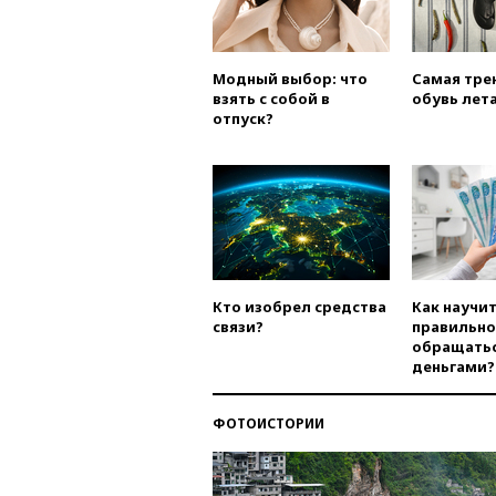
Модный выбор: что
Самая тре
взять с собой в
обувь лета
отпуск?
Кто изобрел средства
Как научи
связи?
правильно
обращатьс
деньгами?
ФОТОИСТОРИИ