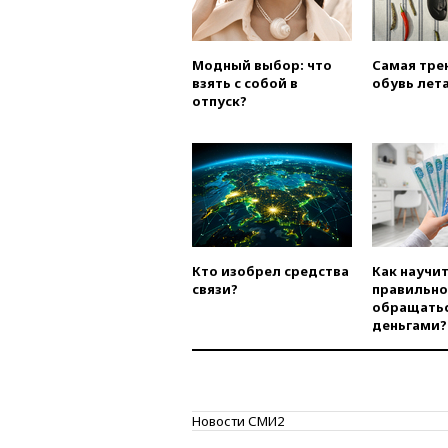
Модный выбор: что
Самая тре
взять с собой в
обувь лета
отпуск?
Кто изобрел средства
Как научи
связи?
правильно
обращатьс
деньгами?
Новости СМИ2