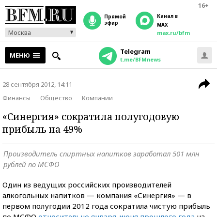
16+
Канал в
прямой
эфир
MAX
Москва
max.ru/bfm
Telegram
МЕНЮ
t.me/BFMnews
28 сентября 2012, 14:11
Финансы
Общество
Компании
«Синергия» сократила полугодовую
прибыль на 49%
Производитель спиртных напитков заработал 501 млн
рублей по МСФО
Один из ведущих российских производителей
алкогольных напитков — компания «Синергия» — в
первом полугодии 2012 года сократила чистую прибыль
по МСФО
относительно января-июня прошлого года
на