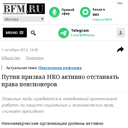
16+
Канал в
прямой
эфир
MAX
Москва
max.ru/bfm
Telegram
МЕНЮ
t.me/BFMnews
1 октября 2012, 16:05
Общество
Политика
Актуальная тема:
Пенсионная реформа
Путин призвал НКО активно отстаивать
права пенсионеров
Пожилые люди нуждаются в «ежедневной кропотливой
работе» по защите социальных и экономических прав,
считает президент
Некоммерческие организации должны активно