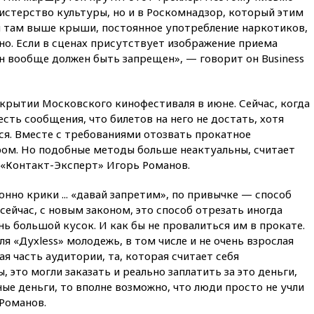
загорелся после падения
истерство культуры, но и в Роскомнадзор, который этим
обломков дрона
и там выше крыши, постоянное употребление наркотиков,
но. Если в сценах присутствует изображение приема
08:57
Собянин сообщил о
девяти БПЛА, сбитых на
 он вообще должен быть запрещен», — говорит он Business
подлете к Москве
08:42
Силы ПВО сбили почти
ткрытии Московского кинофестиваля в июне. Сейчас, когда
400 БПЛА над российскими
регионами
есть сообщения, что билетов на него не достать, хотя
ся. Вместе с требованиями отозвать прокатное
08:16
Лукашенко призвал
ром. Но подобные методы больше неактуальны, считает
белорусов покупать избы в
селах
«Контакт-Эксперт» Игорь Романов.
07:30
Нигерия стала
онно крики ... «давай запретим», по привычке — способ
крупнейшим поставщиком
сейчас, с новым законом, это способ отрезать иногда
авиатоплива в Европу
нь большой кусок. И как бы не провалиться им в прокате.
06:30
США и Колумбия
я «Духless» молодежь, в том числе и не очень взрослая
обсуждают координацию
я часть аудитории, та, которая считает себя
усилий против наркотрафика
, это могли заказать и реально заплатить за это деньги,
05:30
ВМС Испании усилили
нные деньги, то вполне возможно, что люди просто не учли
присутствие в Сеуте на фоне
Романов.
миграционного кризиса