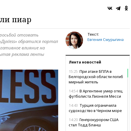
или пиар
Текст:
просьбой отозвать
Евгения Смурыгина
Духless» обратился портал
негативное влияние на
рытая реклама ленты
Лента новостей
15:25
При атаке БПЛА в
Белгородской области погиб
мирный житель
14:54
В Аргентине умер отец
футболиста Лионеля Месси
14:43
Турция ограничила
судоходство в Черном море
14:20
Генпрокурором США
стал Тодд Бланш