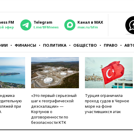
ness FM
Telegram
Канал в MAX
ой эфир
t.me/BFMnews
max.ru/bfm
НИИ
ФИНАНСЫ
ПОЛИТИКА
ОБЩЕСТВО
ПРАВО
АВТ
енджика
«Это первый серьезный
Турция ограничила
удительную
шаг к географической
проход судов в Черное
пляжей при
деэскалации» —
море на фоне
А
Кортунов о
участившихся атак
договоренности по
безопасности КТК