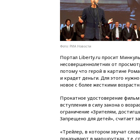
Фото: РИА Новости
Портал Liberty.ru просит Минкул
несовершеннолетних от просмотр
потому что герой в картине Рома
и крадет деньги. Для этого нужн
новое с более жесткими возраст
Прокатное удостоверение фильм «
вступления в силу закона о возр
ограничение «Зрителям, достигши
Запрещено для детей», считает за
«Трейлер, в котором звучат слова
показывают в маршрутках, т.е. 