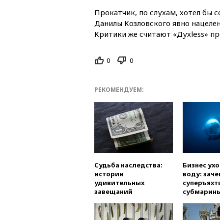
Прокатчик, по слухам, хотел бы 
Данилы Козловского явно нацеле
Критики же считают «Духless» п
0
0
РЕКОМЕНДУЕМ:
Судьба наследства:
Бизнес ух
истории
воду: заче
удивительных
суперъяхт
завещаний
субмарин