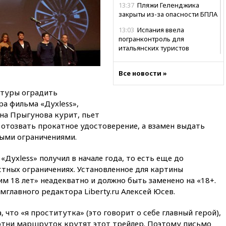
13:37
Пляжи Геленджика
закрыты из-за опасности БПЛА
13:03
Испания ввела
погранконтроль для
итальянских туристов
12:27
Возгорание на Ильском
НПЗ, вызванное атакой БПЛА,
Все новости »
потушили
ьтуры оградить
11:47
Суд оставил под
а фильма «Духless»,
арестом Rolls-Royce блогера
на Прыгунова курит, пьет
Лерчек
о отозвать прокатное удостоверение, а взамен выдать
11:07
При столкновении
ными ограничениями.
катера и лодки под Самарой
погибли два человека
Духless» получил в начале года, то есть еще до
10:27
Движение по трассе
астных ограничениях. Установленное для картины
«Новороссия» восстановлено
м 18 лет» неадекватно и должно быть заменено на «18+.
09:55
Силы ПВО перехватили
мглавного редактора Liberty.ru Алексей Юсев.
за утро 85 БПЛА над
территорией РФ
, что «я проститутка» (это говорит о себе главный герой),
сотни маршруток крутят этот трейлер. Поэтому письмо
09:25
Ильский НПЗ на Кубани