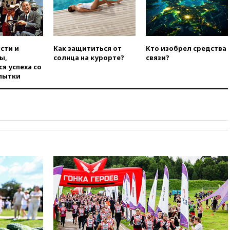
вчера, 22:45
Литовец
протаранил погранпункт при
попытке попасть в Россию
вчера, 22:28
Бессент
сти и
Как защититься от
Кто изобрел средства
анонсировал скорое
ы,
солнца на курорте?
связи?
соглашение о прекращении
я успеха со
огня США и Ирана
пытки
вчера, 22:15
Три человека
получили ножевые ранения
при нападении в Чехии
вчера, 22:00
Путин поручил
выделить средства на новые
РЛС для Белгородской
области
вчера, 21:56
The Atlantic: Маск
отказал Украине в
использовании Starlink для
атак вглубь РФ
вчера, 21:35
После пожара на
складе в Брянске возбудили