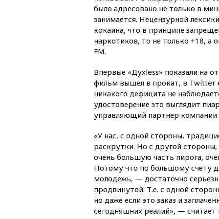
было адресовано не только в мин
занимается. Нецензурной лексик
кокаина, что в принципе запреще
наркотиков, то не только +18, а
FM.
Впервые «Духless» показали на о
фильм вышел в прокат, в Twitter 
никакого дефицита не наблюдает
удостоверение это выглядит пиа
управляющий партнер компании 
«У нас, с одной стороны, традици
раскрутки. Но с другой стороны, 
очень большую часть пирога, оче
Потому что по большому счету дл
молодежь, — достаточно серьезна
продвинутой. Т.е. с одной стороны
но даже если это заказ и заплаче
сегодняшних реалий», — считает 