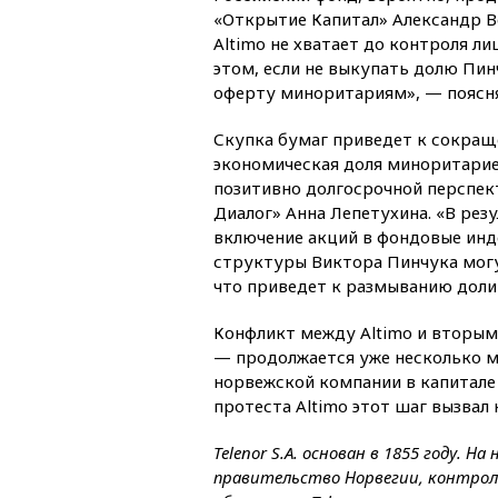
«Открытие Капитал» Александр Ве
Altimo не хватает до контроля л
этом, если не выкупать долю Пин
оферту миноритариям», — поясня
Скупка бумаг приведет к сокращ
экономическая доля миноритариев 
позитивно долгосрочной перспек
Диалог» Анна Лепетухина. «В резу
включение акций в фондовые инде
структуры Виктора Пинчука могу
что приведет к размыванию доли
Конфликт между Altimo и вторы
— продолжается уже несколько м
норвежской компании в капитале
протеста Altimo этот шаг вызвал
Telenor S.A. основан в 1855 году. 
правительство Норвегии, контрол