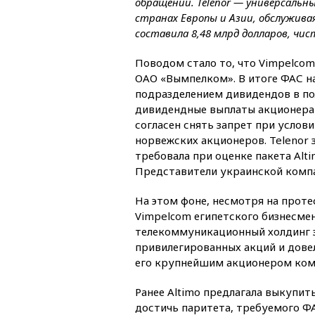
обращении. Telenor — универсальн
странах Европы и Азии, обслужива
составила 8,48 млрд долларов, чис
Поводом стало то, что Vimpelc
ОАО «Вымпелком». В итоге ФАС н
подразделением дивидендов в пол
дивидендные выплаты акционерам
согласен снять запрет при услов
норвежских акционеров. Telenor 
требовала при оценке пакета Alti
Представители украинской компа
На этом фоне, несмотря на проте
Vimpelcom египетского бизнесмен
телекоммуникационный холдинг з
привилегированных акций и довел
его крупнейшим акционером ком
Ранее Altimo предлагала выкупит
достичь паритета, требуемого ФА