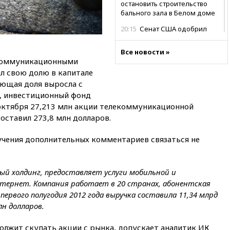
остановить строительство
бального зала в Белом доме
20:15
Сенат США одобрил
ужесточение санкций против
России и Ирана
Все новости »
екоммуникационными
20:00
СК возбудил дело
л свою долю в капитале
против журналистки Катерины
Гордеевой о фейках о ВС
ующая доля выросла с
России
ь, инвестиционный фонд
4 октября 27,213 млн акции телекоммуникационной
19:45
ISU предоставил
нейтральный статус
оставил 273,8 млн долларов.
фигуристкам Валиевой и
Трусовой
лучения дополнительных комментариев связаться не
19:35
Зеленский впервые
совершил официальный визит
в Сербию
й холдинг, предоставляет услуги мобильной и
нтернет. Компания работает в 20 странах, абонентская
19:19
Россиянка погибла во
 первого полугодия 2012 года выручка составила 11,34 млрд
Французских Альпах
лн долларов.
19:00
Открытое горение на
складе в Брянске
олжит скупать акции с рынка, допускает аналитик ИК
ликвидировано