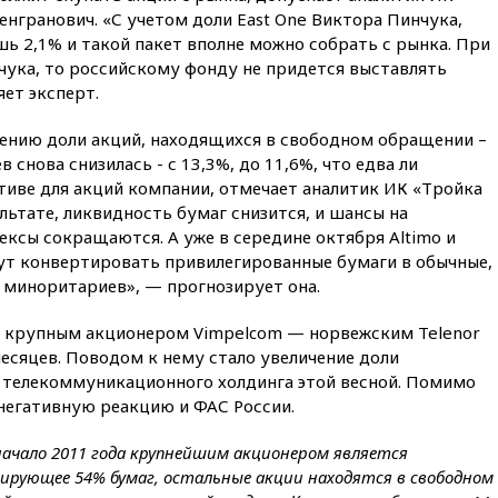
нгранович. «С учетом доли East One Виктора Пинчука,
18:55
Минобороны отчиталось
ишь 2,1% и такой пакет вполне можно собрать с рынка. При
об ударах по двум украинским
чука, то российскому фонду не придется выставлять
сухогрузам в Черном море
ет эксперт.
18:47
Школьники из РФ стали
абсолютными чемпионами на
ению доли акций, находящихся в свободном обращении –
олимпиаде по ИИ
снова снизилась - с 13,3%, до 11,6%, что едва ли
18:39
Два человека погибли в
тиве для акций компании, отмечает аналитик ИК «Тройка
результате удара ВСУ по
льтате, ликвидность бумаг снизится, и шансы на
многоэтажке в Керчи
ксы сокращаются. А уже в середине октября Altimo и
18:25
Беспилотник атаковал
т конвертировать привилегированные бумаги в обычные,
турецкий сухогруз у
 миноритариев», — прогнозирует она.
побережья Новороссийска
18:18
Товарооборот Китая и
м крупным акционером Vimpelcom — норвежским Telenor
России вырос в этом году
есяцев. Поводом к нему стало увеличение доли
более чем на четверть
 телекоммуникационного холдинга этой весной. Помимо
17:55
Мужчина получил
 негативную реакцию и ФАС России.
ранения при атаке дрона на
Белгородскую область
На начало 2011 года крупнейшим акционером является
ирующее 54% бумаг, остальные акции находятся в свободном
17:48
Bloomberg: