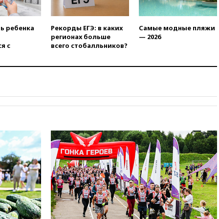
14:39
Экс-издатель Popcorn
Books получил условный срок
ть ребенка
Рекорды ЕГЭ: в каких
Самые модные пляжи
по делу о пропаганде ЛГБТ
регионах больше
— 2026
я с
всего стобалльников?
14:34
Минпромторг не
намерен сокращать перечень
товаров для параллельного
импорта
14:14
Роспотребнадзор
одобрил открытие сезона на
105 пляжах в Анапе
14:09
Глава Тувы включил
сенатора Нарусову в список
кандидатов в Совфед
13:57
Wildberries запустит
программу по открытию
партнерских хабов
13:53
Сенаторы Аргентины
одобрили скандальный
законопроект о частной
собственности