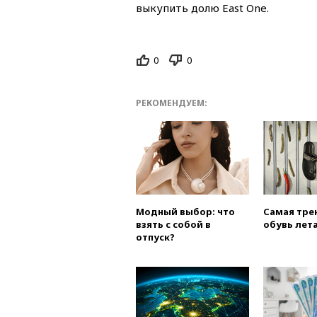
выкупить долю East One.
0
0
РЕКОМЕНДУЕМ:
Модный выбор: что
Самая тре
взять с собой в
обувь лета
отпуск?