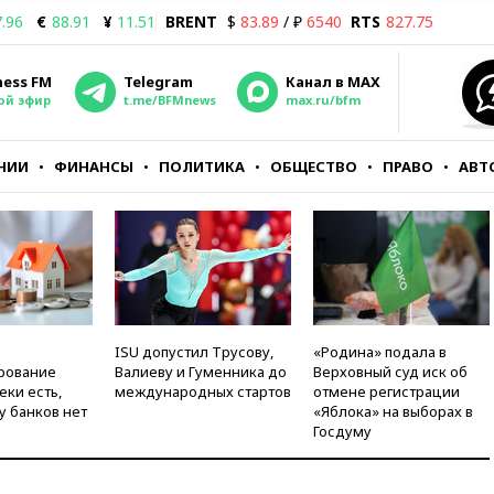
.96
€
88.91
¥
11.51
BRENT
$
83.89
/ ₽
6540
RTS
827.75
ness FM
Telegram
Канал в MAX
ой эфир
t.me/BFMnews
max.ru/bfm
НИИ
ФИНАНСЫ
ПОЛИТИКА
ОБЩЕСТВО
ПРАВО
АВТ
ISU допустил Трусову,
«Родина» подала в
рование
Валиеву и Гуменника до
Верховный суд иск об
еки есть,
международных стартов
отмене регистрации
у банков нет
«Яблока» на выборах в
Госдуму