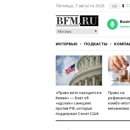
Пятница, 7 августа 2026
$
77
ЦБ
Busi
прям
Москва
ИНТЕРВЬЮ
ПОДКАСТЫ
КОМПА
СТИЛЬ
ТЕСТЫ
«Право вето находится в
Право на
Киеве» — Бовт об
рефинанси
«адских» санкциях
комбо-ипот
против РФ, которые
механизма 
поддержал Сенат США