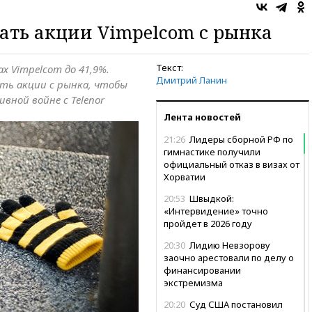
пать акции Vimpelcom с рынка
Текст:
ах Vimpelcom до 41,9%.
Дмитрий Ланин
ть акции с рынка, чтобы
вной войне с Telenor
Лента новостей
21:26
Лидеры сборной РФ по
гимнастике получили
официальный отказ в визах от
Хорватии
20:53
Швыдкой:
«Интервидение» точно
пройдет в 2026 году
20:30
Лидию Невзорову
заочно арестовали по делу о
финансировании
экстремизма
20:20
Суд США постановил