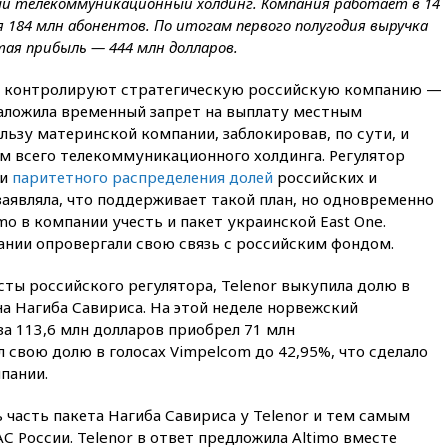
авиакомпании США обязали
ый телекоммуникационный холдинг. Компания работает в 14
проверить самолеты Boeing на
я 184 млн абонентов. По итогам первого полугодия выручка
наличие трещин
тая прибыль — 444 млн долларов.
17:35
В Казани пятилетний
ребенок погиб при падении из
om контролируют стратегическую российскую компанию —
окна десятого этажа
аложила временный запрет на выплату местным
ьзу материнской компании, заблокировав, по сути, и
17:17
Bloomberg:
киберкомандование США
 всего телекоммуникационного холдинга. Регулятор
расследует серию
ии
паритетного распределения долей
российских и
самоубийств своих служащих
заявляла, что поддерживает такой план, но одновременно
17:00
Сняты ограничения на
mo в компании учесть и пакет украинской East One.
полеты в аэропорту
нии опровергали свою связь с российским фондом.
Геленджика
сты российского регулятора, Telenor выкупила долю в
16:50
В Братиславе загорелся
крупнейший НПЗ Slovnaft
а Нагиба Савириса. На этой неделе норвежский
а 113,6 млн долларов приобрел 71 млн
16:45
«Яблоко» подаст иск к
 свою долю в голосах Vimpelсom до 42,95%, что сделало
депутату Госдумы Алексею
Журавлеву
пании.
16:35
Мельникова и еще
ь часть пакета Нагиба Савириса у Telenor и тем самым
шесть гимнастов сборной
С России. Telenor в ответ предложила Altimo вместе
России не получили визы на