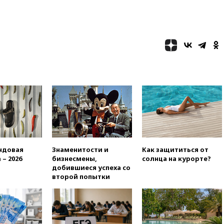
ЧЕ
16:16
Движение по
Крымскому мосту
перекрывали второй раз за
день
16:00
Создатели пирамиды
АФК «Наследие» получили от
шести до 12 лет колонии
15:45
Верховный суд 10
августа рассмотрит иск о
снятии «Яблока» с выборов
15:35
Четыре человека
пострадали при пожаре на
складе с красками в Брянске
ндовая
Знаменитости и
Как защититься от
 – 2026
бизнесмены,
солнца на курорте?
15:15
«Аэрофлот» с 1 октября
добившиеся успеха со
возобновит ежедневные
второй попытки
рейсы в Абу-Даби
14:52
Турция, Саудовская
Аравия и Пакистан
объединились в военный
альянс