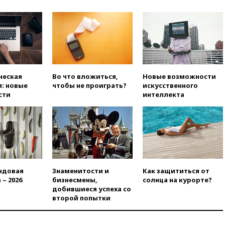
половиной месяца посетил
все округа Белгородской
области
вчера, 17:25
Путин встретился
с врио губернатора
Белгородской области
Шуваевым
ческая
Во что вложиться,
Новые возможности
вчера, 17:20
«Ведомости»:
: новые
чтобы не проиграть?
искусственного
начальник тыла Санчик не
сти
интеллекта
справился с возросшими
объемами работ
вчера, 17:15
В аэропорту Сочи
введен план «Ковер»
вчера, 16:55
При атаке дрона
ВСУ на больницу в Донецке
погибла женщина
ндовая
Знаменитости и
Как защититься от
вчера, 16:45
Франция уже три
 – 2026
бизнесмены,
солнца на курорте?
года не выдает визу
добившиеся успеха со
дипломату РФ
второй попытки
вчера, 16:35
ПВО сбила еще
три БПЛА на подлете к Москве