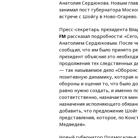
Анатолия Сердюкова. Новым глав
занимал пост губернатора Моско
встрече с Шойгу в Ново-Огарево.
Пресс-секретарь президента Вл
FM
рассказал подробности: «Сего
Анатолием Сердюковым. После че
сообщил, что им было принято р
президент объяснил это необход
продолжения тех следственных д
— так называемое дело «Оборонсе
позитивную динамику, которая н
обороны и оценил то, что было до
равно нужно создать, и именно п
соответственно, назначается ми
назначения исполняющего обязан
добавить, что предложение Шойг
представления, которое, по Кон
Медведев».
Новый губернатор Подмосковья м