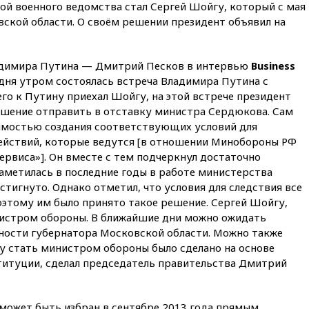
вчера, 22:35
Семь грузовых
ой военного ведомства стал Сергей Шойгу, который с мая
вагонов сошли с рельсов в
вской области. О своём решении президент объявил на
Оренбургской области
вчера, 22:22
Минфин: в июле
выросли нефтегазовые
адимира Путина — Дмитрий Песков в интервью
Business
доходы российского бюджета
дня утром состоялась встреча Владимира Путина с
го к Путину приехал Шойгу, на этой встрече президент
вчера, 22:15
Аксаков: ЦБ
согласовал первый стандарт
ешение отправить в отставку министра Сердюкова. Сам
исламского банкинга
имостью создания соответствующих условий для
ействий, которые ведутся [в отношении Минобороны РФ
вчера, 21:43
Организаторы
«Интервидения»
рвиса»]. Он вместе с тем подчеркнул достаточно
подтвердили, что конкурс
аметилась в последние годы в работе министерства
пройдет в Саудовской Аравии
стигнуто. Однако отметил, что условия для следствия все
оэтому им было принято такое решение. Сергей Шойгу,
вчера, 21:35
Машков: в РФ
подготовили концепцию
нистром обороны. В ближайшие дни можно ожидать
развития театрального
ности губернатора Московской области. Можно также
искусства до 2035 года
у стать министром обороны было сделано на основе
вчера, 21:21
Правительство
ституции, сделал председатель правительства Дмитрий
РФ разрешило продажу
бензина старых
экологических классов
ожет быть избран в сентябре 2013 года прямым