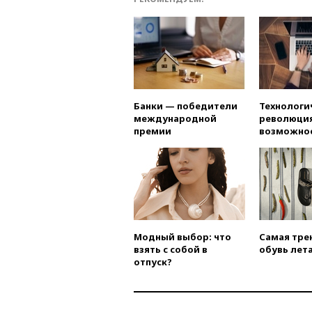
Банки — победители
Технологи
международной
революция
премии
возможно
Модный выбор: что
Самая тре
взять с собой в
обувь лета
отпуск?