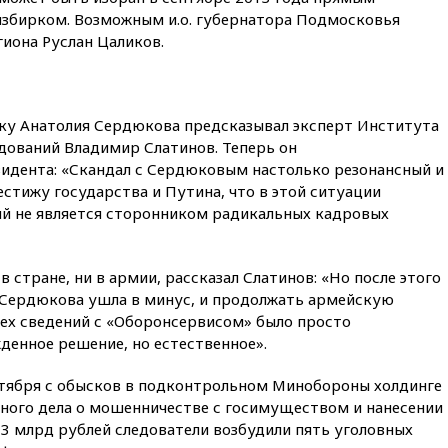
вчера, 21:15
Путин обсудил с
збирком. Возможным и.о. губернатора Подмосковья
Машковым 150-летие Союза
иона Руслан Цаликов.
театральных деятелей
вчера, 20:47
Newsweek:
«взрывная» диарея охватила
47 из 50 штатов США
ку Анатолия Сердюкова предсказывал эксперт Института
дований Владимир Слатинов. Теперь он
вчера, 20:35
ПВО за 12 часов
сбила 200 украинских
идента: «Скандал с Сердюковым настолько резонансный и
беспилотников
стижу государства и Путина, что в этой ситуации
ый не является сторонником радикальных кадровых
вчера, 20:20
Третий комплект
золотых медалей выиграли на
ЧЕ российские синхронистки
 стране, ни в армии, рассказал Слатинов: «Но после этого
вчера, 20:15
ТАСС: жизни
ь Сердюкова ушла в минус, и продолжать армейскую
главы «Уралдронзавода»
после взрыва ничего не
ех сведений с «Оборонсервисом» было просто
угрожает
денное решение, но естественное».
вчера, 20:08
По всей Грузии
ктября с обысков в подконтрольном Минобороны холдинге
снова отключилось
электричество
вного дела о мошенничестве с госимуществом и нанесении
3 млрд рублей следователи возбудили пять уголовных
вчера, 20:00
Зеленский связал