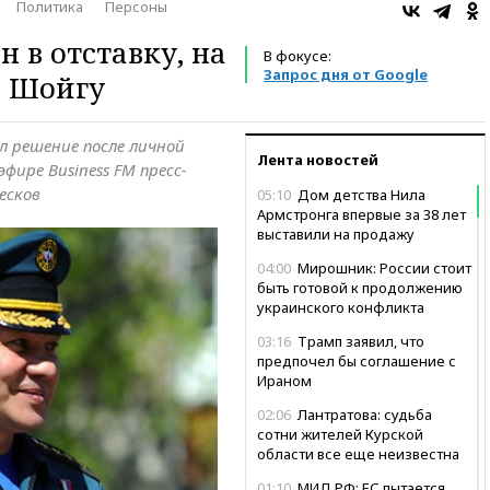
Политика
Персоны
 в отставку, на
В фокусе:
Запрос дня от Google
н Шойгу
 решение после личной
Лента новостей
фире Business FM пресс-
есков
05:10
Дом детства Нила
Армстронга впервые за 38 лет
выставили на продажу
04:00
Мирошник: России стоит
быть готовой к продолжению
украинского конфликта
03:16
Трамп заявил, что
предпочел бы соглашение с
Ираном
02:06
Лантратова: судьба
сотни жителей Курской
области все еще неизвестна
01:10
МИД РФ: ЕС пытается