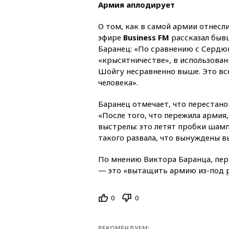
Армия аплодирует
О том, как в самой армии отнесл
эфире
Business FM
рассказал быв
Баранец: «По сравнению с Сердюк
«крысятничестве», в использова
Шойгу несравненно выше. Это все
человека».
Баранец отмечает, что перестано
«После того, что пережила армия
выстрелы: это летят пробки шам
такого развала, что вынуждены в
По мнению Виктора Баранца, перв
— это «вытащить армию из-под 
0
0
РЕКОМЕНДУЕМ: