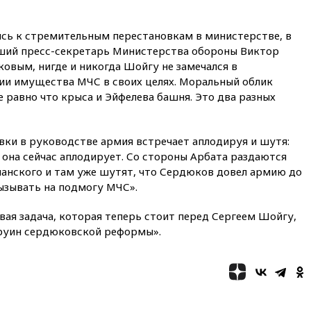
вчера, 18:45
Крупнейший
склад маркетплейса Rozetka
сгорел под Киевом
ись к стремительным перестановкам в министерстве, в
ший пресс-секретарь Министерства обороны Виктор
вчера, 18:35
Джаред Лето
овым, нигде и никогда Шойгу не замечался в
лишился роли в фильме
Барри Левинсона на фоне
нии имущества МЧС в своих целях. Моральный облик
обвинений в насилии
 равно что крыса и Эйфелева башня. Это два разных
вчера, 18:28
Выборы ректора
ГИТИСа перенесены на «после
1 ноября»
вки в руководстве армия встречает аплодируя и шутя:
, она сейчас аплодирует. Со стороны Арбата раздаются
вчера, 18:15
Путин указал на
панского и там уже шутят, что Сердюков довел армию до
нехватку врачей в
Белгородской области
ызывать на подмогу МЧС».
вчера, 17:58
ЕС отменил
ая задача, которая теперь стоит перед Сергеем Шойгу,
временную защиту для
руин сердюковской реформы».
военнообязанных украинцев
вчера, 17:45
Шуваев сообщил
об учащении атак ВСУ на
Белгородскую область
вчера, 17:35
Шуваев за два с