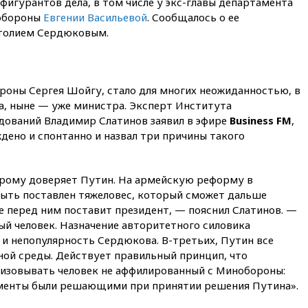
фигурантов дела, в том числе у экс-главы департамента
дефицит ракет с попыткой
Запада принудить Киев к
обороны
Евгении Васильевой
. Сообщалось о ее
уступкам
толием Сердюковым.
вчера, 19:45
Памфилова: ЦИК
примет беспрецедентные
меры безопасности во время
выборов
роны Сергея Шойгу, стало для многих неожиданностью, в
а, ныне — уже министра. Эксперт Института
вчера, 19:35
Памфилова
дований Владимир Слатинов заявил в эфире
сообщила об омоложении
Business FM
,
партийных списков на выборах
дено и спонтанно и назвал три причины такого
в Госдуму
вчера, 19:25
Путин
прокомментировал первый
орому доверяет Путин. На армейскую реформу в
номер «Единой России» в
ыть поставлен тяжеловес, который сможет дальше
бюллетене
е перед ним поставит президент, — пояснил Слатинов. —
й человек. Назначение авторитетного силовика
вчера, 19:15
Путин обсудил с
Памфиловой подготовку к
 и непопулярность Сердюкова. В-третьих, Путин все
единому дню голосования
нной среды. Действует правильный принцип, что
изовывать человек не аффилированный с Минобороны:
вчера, 18:56
Wildberries
отрицает перенос основной
гументы были решающими при принятии решения Путина».
логистики за пределы России