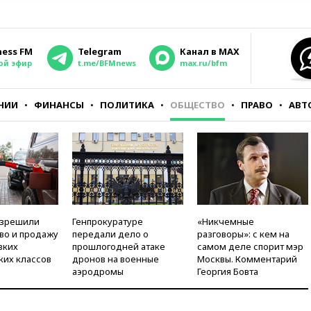
ness FM
Telegram
Канал в MAX
ой эфир
t.me/BFMnews
max.ru/bfm
НИИ
ФИНАНСЫ
ПОЛИТИКА
ОБЩЕСТВО
ПРАВО
АВТ
азрешили
Генпрокуратуре
«Никчемные
во и продажу
передали дело о
разговоры»: с кем на
зких
прошлогодней атаке
самом деле спорит мэр
ких классов
дронов на военные
Москвы. Комментарий
аэродромы
Георгия Бовта