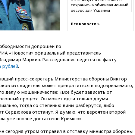
сохранить мобилизационный
ресурс для Украины
00:05
Девочка с «маской
Все новости »
Бэтмена» показала лицо
после последней операции
вчера, 23:35
Российского
историка Артема Кирпиченка
еобходимости допрошен по
арестовали в Израиле
 РИА «Новости» официальный представитель
Владимир Маркин. Расследование ведется по факту
вчера, 23:23
«Спартак»
разгромил «Оренбург» в
а рублей
.
Кубке России
ывший пресс-секретарь Министерства обороны Виктор
вчера, 23:00
Пост Дмитриева в
юков из свидетеля может превратиться в подозреваемого,
X о миграционном кризисе в
Сеуте набрал миллион
по делу о мошенничестве: «Все будет зависеть от
просмотров
головный процесс. Он может идти только двумя
пиально, тогда со степенью вины разберутся, либо
вчера, 22:49
Минпромторг:
банкротство «Кванта» не
от Сердюкова отстанут. Я думаю, что вероятен второй
означает прекращения
ала уже вполне достаточно Кремлю».
производства телевизоров в
РФ
н сегодня утром отправил в отставку министра обороны