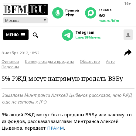
16+
Канал в
прямой
эфир
MAX
Москва
max.ru/bfm
Telegram
МЕНЮ
t.me/BFMnews
8 ноября 2012, 18:52
Финансы
Банки, вклады и кредиты
Общество
Авто
Персоны
5% РЖД могут напрямую продать ВЭБу
Замглавы Минтранса Алексей Цыденов рассказал, что РЖД
еще не готовы к IPO
5% акций РЖД могут быть проданы ВЭБу или какому-то
из фондов, рассказал замглавы Минтранса Алексей
Цыденов, передает
ПРАЙМ
.