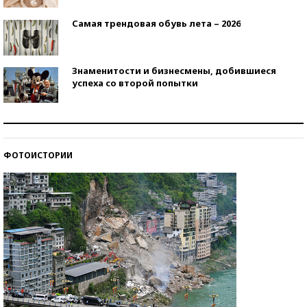
Самая трендовая обувь лета – 2026
Знаменитости и бизнесмены, добившиеся
успеха со второй попытки
Как защититься от солнца на курорте?
ФОТОИСТОРИИ
Кто изобрел средства связи?