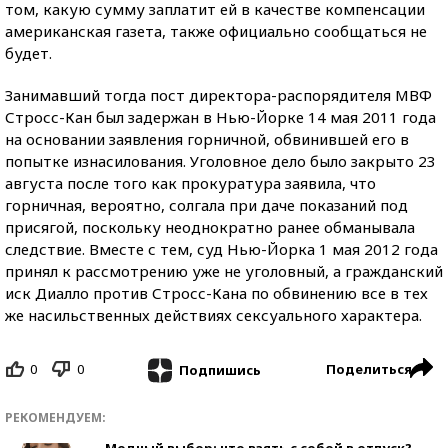
том, какую сумму заплатит ей в качестве компенсации
американская газета, также официально сообщаться не
будет.
Занимавший тогда пост директора-распорядителя МВФ
Стросс-Кан был задержан в Нью-Йорке 14 мая 2011 года
на основании заявления горничной, обвинившей его в
попытке изнасилования. Уголовное дело было закрыто 23
августа после того как прокуратура заявила, что
горничная, вероятно, солгала при даче показаний под
присягой, поскольку неоднократно ранее обманывала
следствие. Вместе с тем, суд Нью-Йорка 1 мая 2012 года
принял к рассмотрению уже не уголовный, а гражданский
иск Диалло против Стросс-Кана по обвинению все в тех
же насильственных действиях сексуального характера.
0
0
Поделиться
Подпишись
РЕКОМЕНДУЕМ:
Модный выбор: что взять с собой в отпуск?