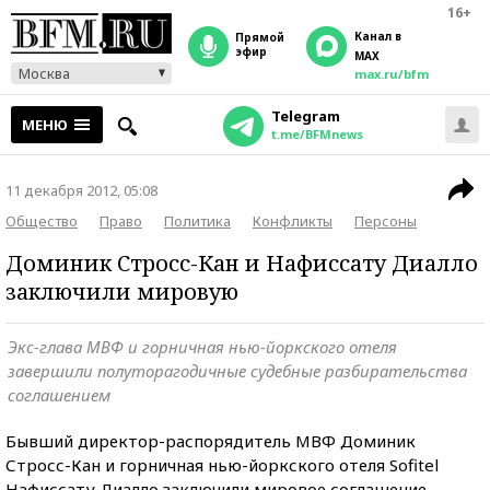
16+
Канал в
прямой
эфир
MAX
Москва
max.ru/bfm
Telegram
МЕНЮ
t.me/BFMnews
11 декабря 2012, 05:08
Общество
Право
Политика
Конфликты
Персоны
Доминик Стросс-Кан и Нафиссату Диалло
заключили мировую
Экс-глава МВФ и горничная нью-йоркского отеля
завершили полуторагодичные судебные разбирательства
соглашением
Бывший директор-распорядитель МВФ Доминик
Стросс-Кан и горничная нью-йоркского отеля Sofitel
Нафиссату Диалло заключили мировое соглашение.