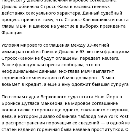
Диалло обвиняла Стросс-Кана в насильственных
действиях сексуального характера. Данный судебный
процесс привел к тому, что Стросс-Кан лишился и поста
главы МВФ, и шансов на участие в выборах президента
Франции.
Условия мирового соглашения между 33-летней
иммигранткой из Гвинеи Диалло и 63-летним французом
Стросс-Каном не будут оглашены, передает Reuters.
Ранее французская пресса сообщала, что по
неофициальным данным, экс-глава МВФ выплатит
горничной компенсацию в 6 млн долларов – 3 млн
возьмет в кредит, а еще 3 ему одолжит бывшая супруга.
По словам судьи Верховного суда штата Нью-Йорк в
Бронксе Дугласа Маккеона, на мировое соглашение
пошли также стороны еще одного, связанного с первым,
дела, в котором Диалло обвиняла таблоид New York Post
в распространении порочащих ее сведений — в одной из
статей издания горничная была названа проституткой. О