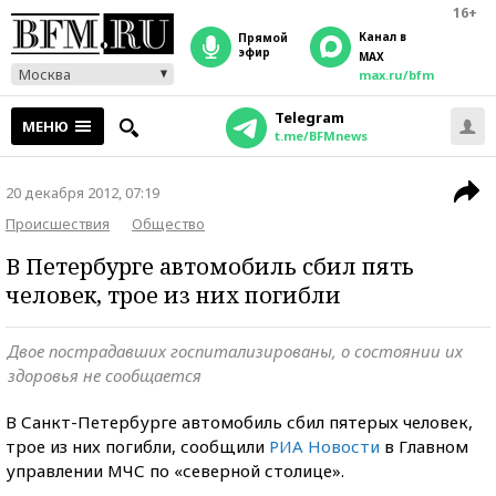
16+
Канал в
прямой
эфир
MAX
Москва
max.ru/bfm
Telegram
МЕНЮ
t.me/BFMnews
20 декабря 2012, 07:19
Происшествия
Общество
В Петербурге автомобиль сбил пять
человек, трое из них погибли
Двое пострадавших госпитализированы, о состоянии их
здоровья не сообщается
В Санкт-Петербурге автомобиль сбил пятерых человек,
трое из них погибли, сообщили
РИА Новости
в Главном
управлении МЧС по «северной столице».