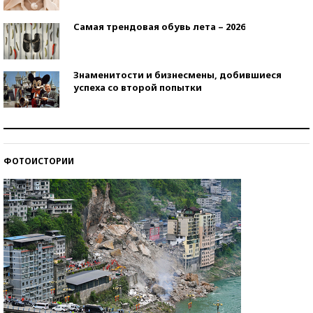
Самая трендовая обувь лета – 2026
Знаменитости и бизнесмены, добившиеся
успеха со второй попытки
Как защититься от солнца на курорте?
ФОТОИСТОРИИ
Кто изобрел средства связи?