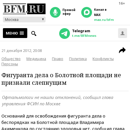
16+
Канал в
прямой
эфир
MAX
Москва
max.ru/bfm
Telegram
МЕНЮ
t.me/BFMnews
21 декабря 2012, 20:08
Общество
Медицина
Право
Политика
Конфликты
Персоны
Фигуранта дела о Болотной площади не
признали слепнущим
Офтальмологи не нашли отклонений, сообщил глава
управления ФСИН по Москве
Оснований для освобождения фигуранта дела о
беспорядках на Болотной площади Владимира
Акименкова по состоянию здоровья нет, сообщил глава