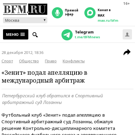
16+
Канал в
прямой
эфир
MAX
Москва
max.ru/bfm
Telegram
МЕНЮ
t.me/BFMnews
28 декабря 2012, 18:36
Спорт
Общество
Право
Конфликты
«Зенит» подал апелляцию в
международный арбитраж
Петербургский клуб обратился в Спортивный
арбитражный суд Лозанны
Футбольный клуб «Зенит» подал апелляцию в
Спортивный арбитражный суд Лозанны, обжалуя
решение Контрольно-дисциплинарного комитета
Российского футбольного союза и апелляционного