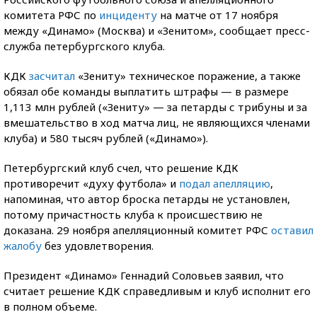
комитета РФС по
инциденту
на матче от 17 ноября
между «Динамо» (Москва) и «Зенитом», сообщает пресс-
служба петербургского клуба.
КДК
засчитал
«Зениту» техническое поражение, а также
обязал обе команды выплатить штрафы — в размере
1,113 млн рублей («Зениту» — за петарды с трибуны и за
вмешательство в ход матча лиц, не являющихся членами
клуба) и 580 тысяч рублей («Динамо»).
Петербургский клуб счел, что решение КДК
противоречит «духу футбола» и
подал апелляцию
,
напоминая, что автор броска петарды не установлен,
потому причастность клуба к происшествию не
доказана. 29 ноября апелляционный комитет РФС
оставил
жалобу
без удовлетворения.
Президент «Динамо» Геннадий Соловьев заявил, что
считает решение КДК справедливым и клуб исполнит его
в полном объеме.