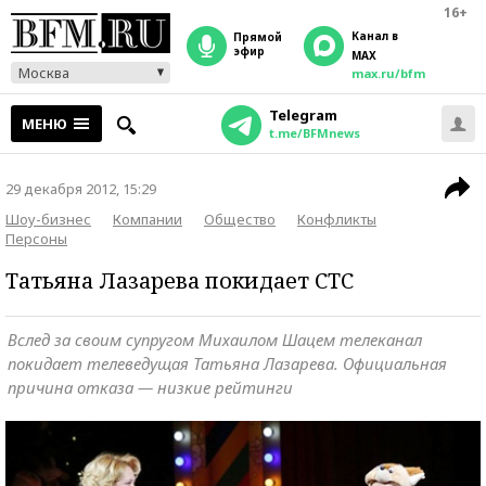
16+
Канал в
прямой
эфир
MAX
Москва
max.ru/bfm
Telegram
МЕНЮ
t.me/BFMnews
29 декабря 2012, 15:29
Шоу-бизнес
Компании
Общество
Конфликты
Персоны
Татьяна Лазарева покидает СТС
Вслед за своим супругом Михаилом Шацем телеканал
покидает телеведущая Татьяна Лазарева. Официальная
причина отказа — низкие рейтинги