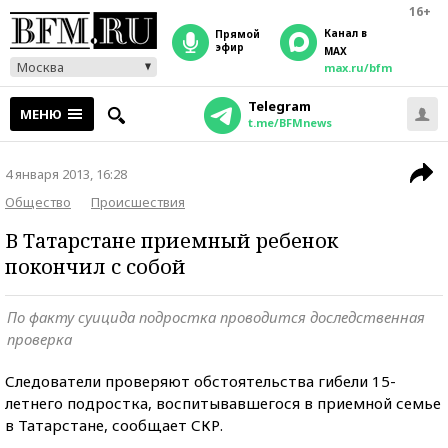
16+
Канал в
прямой
эфир
MAX
Москва
max.ru/bfm
Telegram
МЕНЮ
t.me/BFMnews
4 января 2013, 16:28
Общество
Происшествия
В Татарстане приемный ребенок
покончил с собой
По факту суицида подростка проводится доследственная
проверка
Следователи проверяют обстоятельства гибели 15-
летнего подростка, воспитывавшегося в приемной семье
в Татарстане, сообщает СКР.