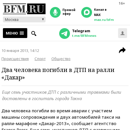
16+
Канал в
прямой
эфир
MAX
Москва
max.ru/bfm
Telegram
МЕНЮ
t.me/BFMnews
10 января 2013, 14:12
Происшествия
Спорт
Общество
Два человека погибли в ДТП на ралли
«Дакар»
Еще семь участников ДТП с различными травмами были
доставлены в госпиталь города Такна
Два человека погибли во время аварии с участием
машины сопровождения и двух автомобилей такси на
ралли-марафоне «Дакар-2013», сообщает агентство
France Press. Еще семь участников ДТП с различными