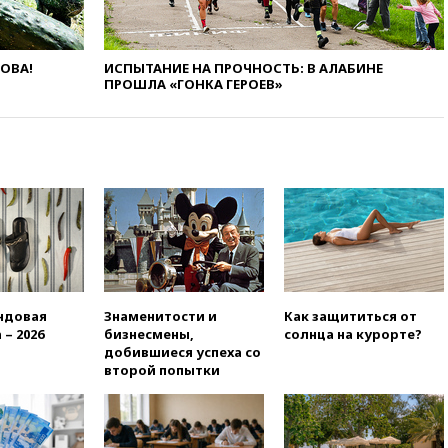
11:48
Жители Москвы и
Подмосковья сообщили о
громких взрывах
ЛОВА!
ИСПЫТАНИЕ НА ПРОЧНОСТЬ: В АЛАБИНЕ
11:41
ТПП предлагает
ПРОШЛА «ГОНКА ГЕРОЕВ»
изменить процедуру
банкротства для
пострадавших от атак БПЛА
продавцов
11:38
Шадаев исключил
запуск мессенджера на
«Госуслугах»
11:22
При стрельбе в школе в
Таиланде погибли пять
человек
11:19
Россия рассчитывает
ндовая
Знаменитости и
Как защититься от
заключить безвизовые
 – 2026
бизнесмены,
солнца на курорте?
соглашения с Индонезией и
добившиеся успеха со
Малайзией
второй попытки
11:04
«Ведомости»: на партию
«Яблоко» ополчились
конкуренты