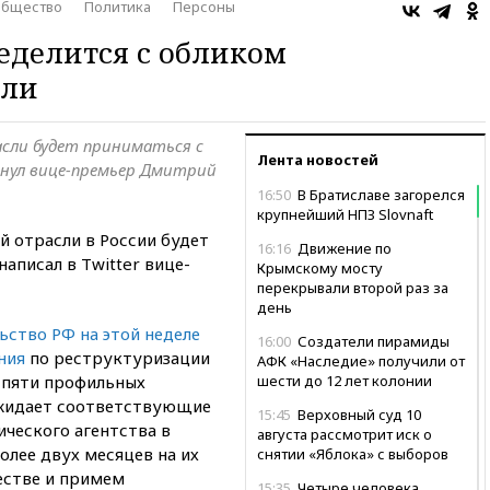
бщество
Политика
Персоны
ределится с обликом
сли
сли будет приниматься с
Лента новостей
кнул вице-премьер Дмитрий
16:50
В Братиславе загорелся
крупнейший НПЗ Slovnaft
й отрасли в России будет
16:16
Движение по
написал в Twitter вице-
Крымскому мосту
перекрывали второй раз за
день
ьство РФ на этой неделе
16:00
Создатели пирамиды
ния
по реструктуризации
АФК «Наследие» получили от
 пяти профильных
шести до 12 лет колонии
ожидает соответствующие
15:45
Верховный суд 10
ческого агентства в
августа рассмотрит иск о
олее двух месяцев на их
снятии «Яблока» с выборов
естве и примем
15:35
Четыре человека