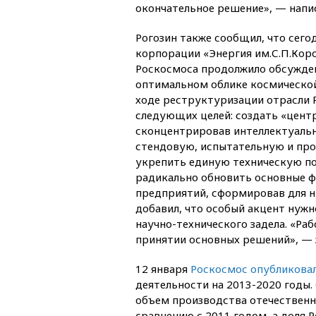
окончательное решение», — напи
Рогозин также сообщил, что сего
корпорации «Энергия им.С.П.Кор
Роскосмоса продолжило обсужде
оптимальном облике космической 
ходе реструктуризации отрасли 
следующих целей: создать «цент
сконцентрировав интеллектуальн
стендовую, испытательную и про
укрепить единую техническую по
радикально обновить основные ф
предприятий, сформировав для ни
добавил, что особый акцент нуж
научно-технического задела. «Р
принятии основных решений», — 
12 января
Роскосмос опубликовал
деятельности на 2013-2020 годы.
объем производства отечественно
сравнению с 2011 годом, а доля