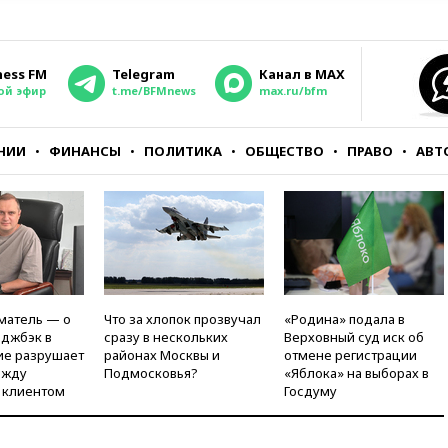
ness FM
Telegram
Канал в MAX
ой эфир
t.me/BFMnews
max.ru/bfm
НИИ
ФИНАНСЫ
ПОЛИТИКА
ОБЩЕСТВО
ПРАВО
АВТ
матель — о
Что за хлопок прозвучал
«Родина» подала в
рджбэк в
сразу в нескольких
Верховный суд иск об
ие разрушает
районах Москвы и
отмене регистрации
ежду
Подмосковья?
«Яблока» на выборах в
 клиентом
Госдуму