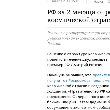
15 января 2013, 16:41
Наука
О
РФ за 2 месяца оп
космической отра
Решение о реструктуризации отра
учетом мнения экспертов, подчер
Рогозин
Решение о структуре космическо
принято в течение двух месяцев, 
премьер РФ Дмитрий Рогозин.
Накануне он заявил, что
правител
получит от Роскосмоса предложе
космической отрасли и созданию
холдингов. «Правительство РФ 
предложения Федерального косми
ближайшие дни. Затем дадим не б
обсуждения в экспертном сообщ