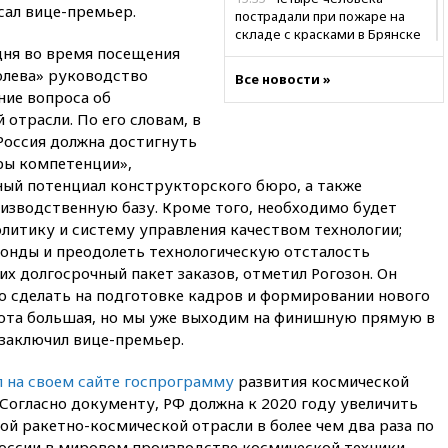
сал вице-премьер.
пострадали при пожаре на
складе с красками в Брянске
дня во время посещения
15:15
«Аэрофлот» с 1 октября
олева» руководство
Все новости »
возобновит ежедневные
ние вопроса об
рейсы в Абу-Даби
отрасли. По его словам, в
14:52
Турция, Саудовская
Россия должна достигнуть
Аравия и Пакистан
ры компетенции»,
объединились в военный
ый потенциал конструкторского бюро, а также
альянс
изводственную базу. Кроме того, необходимо будет
14:39
Экс-издатель Popcorn
литику и систему управления качеством технологии;
Books получил условный срок
онды и преодолеть технологическую отсталость
по делу о пропаганде ЛГБТ
х долгосрочный пакет заказов, отметил Рогозон. Он
14:34
Минпромторг не
но сделать на подготовке кадров и формировании нового
намерен сокращать перечень
абота большая, но мы уже выходим на финишную прямую в
товаров для параллельного
заключил вице-премьер.
импорта
14:14
Роспотребнадзор
 на своем сайте госпрограмму
развития космической
одобрил открытие сезона на
 Согласно документу, РФ должна к 2020 году увеличить
105 пляжах в Анапе
й ракетно-космической отрасли в более чем два раза по
14:09
Глава Тувы включил
 России в мировом производстве космической техники