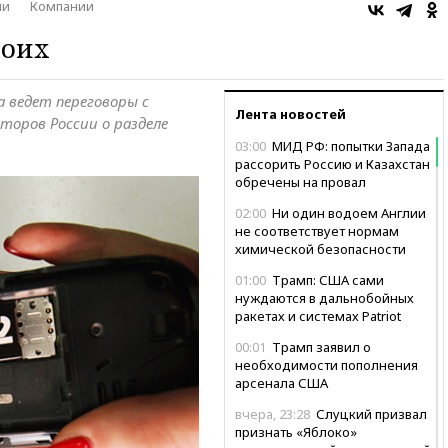
ии
Компании
роих
а ведет переговоры с
Лента новостей
торов России о разделе
03:00
МИД РФ: попытки Запада
рассорить Россию и Казахстан
обречены на провал
02:00
Ни один водоем Англии
не соответствует нормам
химической безопасности
01:00
Трамп: США сами
нуждаются в дальнобойных
ракетах и системах Patriot
00:01
Трамп заявил о
необходимости пополнения
арсенала США
вчера, 23:28
Слуцкий призвал
признать «Яблоко»