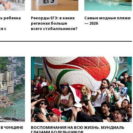
вчера, 17:25
В аэропортах
Сочи и Геленджика сняты
ограничения
ть ребенка
Рекорды ЕГЭ: в каких
Самые модные пляжи
вчера, 17:17
Власти РФ
регионах больше
— 2026
помогут пострадавшему от
я с
всего стобалльников?
атак на склады Wildberries
бизнесу
вчера, 16:55
Экс-директору
Popcorn Books запросили
четыре года условно
вчера, 16:46
ЦБ:
международные резервы
России снизились
вчера, 16:35
На
восстановление Херсонской
области направят 6,8 млрд
рублей
вчера, 16:16
The Guardian:
ученые США создали
гипоаллергенных собак
В ЧУНЦИНЕ
ВОСПОМИНАНИЯ НА ВСЮ ЖИЗНЬ. МУНДИАЛЬ
вчера, 15:45
Спутник
ГЛАЗАМИ БОЛЕЛЬЩИКОВ