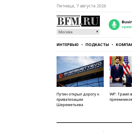
Пятница, 7 августа 2026
Busi
прям
Москва
ИНТЕРВЬЮ
ПОДКАСТЫ
КОМПА
СТИЛЬ
ТЕСТЫ
Путин открыл дорогу к
WP: Трамп 
приватизации
преемнико
Шереметьева