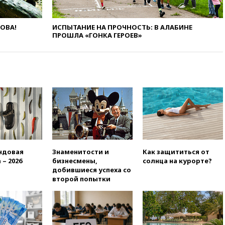
присоединился к критике
«Яблока»
ЛОВА!
ИСПЫТАНИЕ НА ПРОЧНОСТЬ: В АЛАБИНЕ
вчера, 18:15
Четыре человека
ПРОШЛА «ГОНКА ГЕРОЕВ»
пострадали при атаках ВСУ на
Белгородскую область
вчера, 18:00
Совет мира
выбрал подрядчика для
строительства военной базы в
Газе
вчера, 17:50
Миронов призвал
снять «Яблоко» с выборов в
Госдуму
вчера, 17:45
Правительство
получит «золотую акцию» в
ндовая
Знаменитости и
Как защититься от
управлении аэропортом
 – 2026
бизнесмены,
солнца на курорте?
Шереметьево
добившиеся успеха со
второй попытки
вчера, 17:35
Шесть человек
пострадали при ударе ВСУ по
автобусу в Запорожской
области