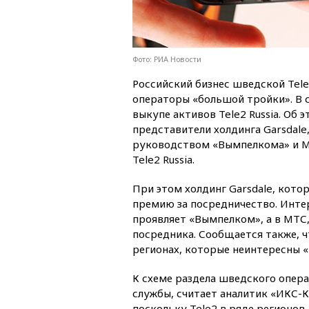
Фото: РИА Новости
Российский бизнес шведской Tel
операторы «большой тройки». В 
выкупе активов Tele2 Russia. Об
представители холдинга Garsdale
руководством «Вымпелкома» и МТ
Tele2 Russia.
При этом холдинг Garsdale, кото
премию за посредничество. Интер
проявляет «Вымпелком», а в МТС, 
посредника. Сообщается также, ч
регионах, которые неинтересны 
К схеме раздела шведского опер
службы, считает аналитик «ИКС-
поскольку Tele2 в ряде регионов