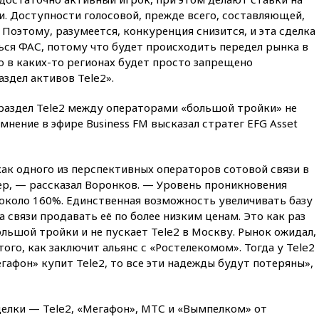
вчера, 21:58
Генпрокуратура
и. Доступности голосовой, прежде всего, составляющей,
признала нежелательным в
РФ американский Human
Поэтому, разумеется, конкуренция снизится, и эта сделка
Rights Foundation
ся ФАС, потому что будет происходить передел рынка в
то в каких-то регионах будет просто запрещено
вчера, 21:35
«Аэрофлот»
дел активов Tele2».
отменяет часть рейсов в Сочи
и Геленджик
раздел Tele2 между операторами «большой тройки» не
вчера, 21:25
Руслан Терновой
мнение в эфире Business FM высказал стратег EFG Asset
выиграл золото чемпионата
Европы в прыжках с 10-
метровой вышки
как одного из перспективных операторов сотовой связи в
вчера, 21:10
РФ не получала
ер, — рассказал Воронков. — Уровень проникновения
обращений о прекращении
концессии строительства ж/д
 около 160%. Единственная возможность увеличивать базу
в Армении
 связи продавать её по более низким ценам. Это как раз
ольшой тройки и не пускает Tele2 в Москву. Рынок ожидал,
вчера, 21:00
В России вновь
обсуждают эксперимент по
того, как заключит альянс с «Ростелекомом». Тогда у Tele2
онлайн-продаже алкоголя
гафон» купит Tele2, то все эти надежды будут потеряны»,
вчера, 20:45
Матвиенко:
россиянам могут
рекомендовать не посещать
делки — Tele2, «Мегафон», МТС и «Вымпелком» от
Армению