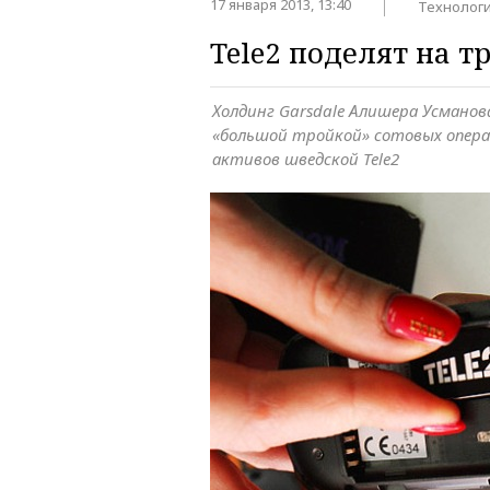
17 января 2013, 13:40
Технолог
Tele2 поделят на т
Холдинг Garsdale Алишера Усманов
«большой тройкой» сотовых опера
активов шведской Tele2