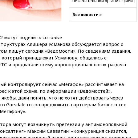
нежелательной организацией
вчера, 23:15
В Смоленске
Все новости »
ребенок и женщина погибли
при падении деревьев во
время урагана
вчера, 22:55
В Москве в
e2 могут поделить сотовые
пятницу ожидаются ливни
структурах Алишера Усманова обсуждается вопрос о
 этом пишут сегодня «Ведомости». По сведениям издания,
вчера, 22:35
Винисиус
продлил контракт с «Реалом»
, который принадлежит Усманову, общались с
до 2032 года
С и предлагали схему «пропорционального» раздела
вчера, 22:28
Отказаться от
российского гражданства
станет значительно дороже
рый контролирует сейчас «Мегафон» рассчитывает на
ес к этой схеме, по информации «Ведомостей»,
вчера, 22:20
Путин назвал 76-ю
якобы, дали понять, что не хотят действовать через
гвардейскую десантно-
штурмовую дивизию
то Garsdale готов предложить партнерам бизнес в тех
легендарной
«Мегафону».
вчера, 22:15
Путин заслушал
атора могут возникнуть претензии у антимонопольной
доклад о ситуации на
добропольском направлении
Консалтинг» Максим Савватин: «Конкуренция снизится,
 достаточно активный игрок, при этом делают ставки на