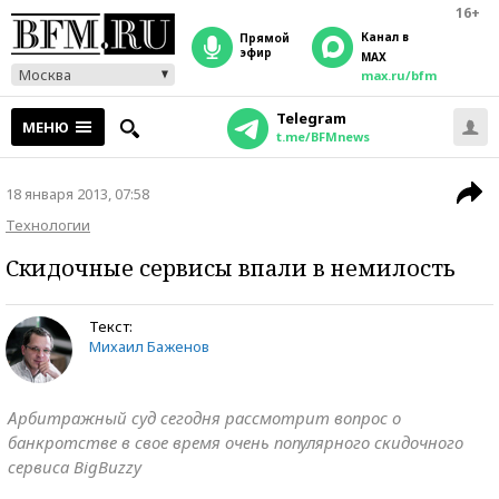
16+
Канал в
прямой
эфир
MAX
Москва
max.ru/bfm
Telegram
МЕНЮ
t.me/BFMnews
18 января 2013, 07:58
Технологии
Скидочные сервисы впали в немилость
Текст:
Михаил Баженов
Арбитражный суд сегодня рассмотрит вопрос о
банкротстве в свое время очень популярного скидочного
сервиса BigBuzzy