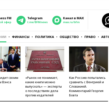
ness FM
Telegram
Канал в MAX
ой эфир
t.me/BFMnews
max.ru/bfm
НИИ
ФИНАНСЫ
ПОЛИТИКА
ОБЩЕСТВО
ПРАВО
АВТ
видит своим
«Рынок не понимает,
Как Россию попытались
м Вэнса
какие книги можно
сравнить с Венгрией и
выпускать» — эксперты
Словакией.
о последствиях дела
Комментарий Георгия
против издателей
Бовта