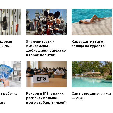
призвал доноров-
республиканцев поддержать
Вэнса на выборах 2028 года
вчера, 19:20
Число ломбардов
в РФ превысило максимум
2022 года
вчера, 19:15
Жуковский и
аэропорт Геленджика
ндовая
Знаменитости и
Как защититься от
возобновили работу
 – 2026
бизнесмены,
солнца на курорте?
добившиеся успеха со
вчера, 19:00
Путин уточнил
второй попытки
порядок присвоения воинских
званий добровольцам
вчера, 18:50
Euractiv: восток
Финляндии приходит в упадок
без российских туристов
вчера, 18:35
В Жуковском и
аэропорту Геленджика
ть ребенка
Рекорды ЕГЭ: в каких
Самые модные пляжи
введены ограничения
регионах больше
— 2026
вчера, 18:21
Зюганов
я с
всего стобалльников?
присоединился к критике
«Яблока»