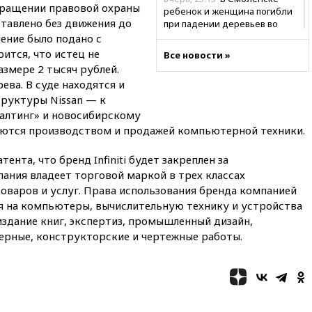
ращении правовой охраны
ребенок и женщина погибли
ставлено без движения до
при падении деревьев во
время урагана
ление было подано с
ится, что истец не
Все новости »
вчера, 22:55
В Москве в
змере 2 тысяч рублей.
пятницу ожидаются ливни
ева. В суде находятся и
вчера, 22:35
Винисиус
труктуры Nissan — к
продлил контракт с «Реалом»
лтинг» и новосибирскому
до 2032 года
аются производством и продажей компьютерной техники.
вчера, 22:28
Отказаться от
российского гражданства
ента, что бренд Infiniti будет закреплен за
станет значительно дороже
ания владеет торговой маркой в трех классах
вчера, 22:20
Путин назвал 76-ю
варов и услуг. Права использования бренда компанией
гвардейскую десантно-
 на компьютеры, вычислительную технику и устройства
штурмовую дивизию
здание книг, экспертиз, промышленный дизайн,
легендарной
нерные, конструкторские и чертежные работы.
вчера, 22:15
Путин заслушал
доклад о ситуации на
добропольском направлении
вчера, 21:58
Генпрокуратура
признала нежелательным в