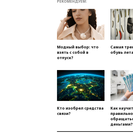
РЕКОМЕНДУЕМ:
Модный выбор: что
Самая тре
взять с собой в
обувь лета
отпуск?
Кто изобрел средства
Как научи
связи?
правильно
обращатьс
деньгами?