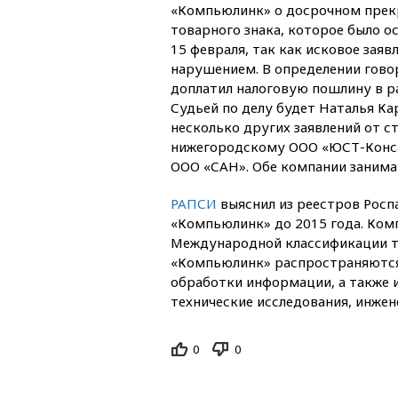
«Компьюлинк» о досрочном прек
товарного знака, которое было о
15 февраля, так как исковое заяв
нарушением. В определении говор
доплатил налоговую пошлину в ра
Судьей по делу будет Наталья Кар
несколько других заявлений от с
нижегородскому ООО «ЮСТ-Конса
ООО «САН». Обе компании заним
РАПСИ
выяснил из реестров Роспат
«Компьюлинк» до 2015 года. Комп
Международной классификации то
«Компьюлинк» распространяются
обработки информации, а также и
технические исследования, инже
0
0