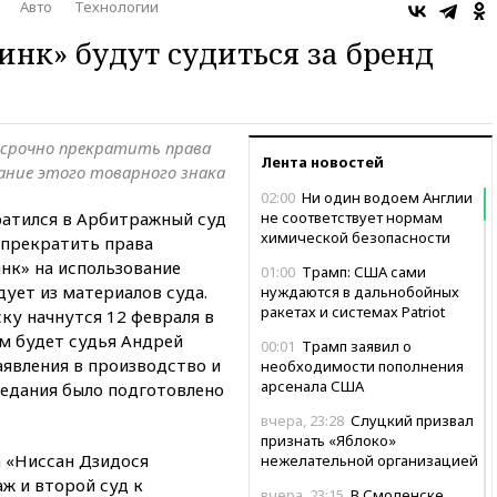
Авто
Технологии
инк» будут судиться за бренд
осрочно прекратить права
Лента новостей
ание этого товарного знака
02:00
Ни один водоем Англии
ратился в Арбитражный суд
не соответствует нормам
химической безопасности
 прекратить права
нк» на использование
01:00
Трамп: США сами
едует из материалов суда.
нуждаются в дальнобойных
ракетах и системах Patriot
ку начнутся 12 февраля в
ом будет судья Андрей
00:01
Трамп заявил о
аявления в производство и
необходимости пополнения
арсенала США
седания было подготовлено
вчера, 23:28
Слуцкий призвал
признать «Яблоко»
а «Ниссан Дзидося
нежелательной организацией
аж и второй суд к
вчера, 23:15
В Смоленске