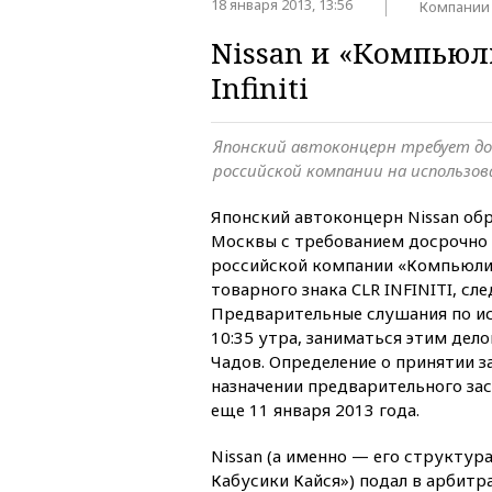
18 января 2013, 13:56
Компании
Nissan и «Компьюл
Infiniti
Японский автоконцерн требует д
российской компании на использов
Японский автоконцерн Nissan об
Москвы с требованием досрочно
российской компании «Компьюли
товарного знака CLR INFINITI, сл
Предварительные слушания по ис
10:35 утра, заниматься этим дел
Чадов. Определение о принятии з
назначении предварительного за
еще 11 января 2013 года.
Nissan (а именно — его структур
Кабусики Кайся») подал в арбитр