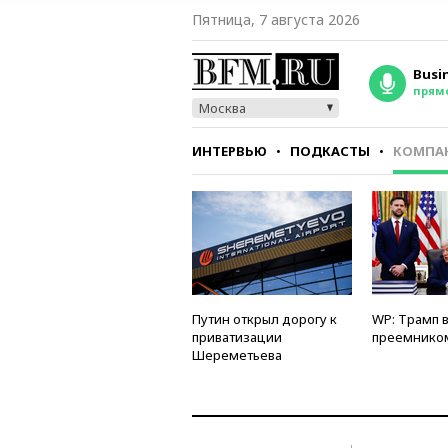
Пятница, 7 августа 2026
Busi
прям
Москва
ИНТЕРВЬЮ
ПОДКАСТЫ
КОМПА
СТИЛЬ
ТЕСТЫ
Путин открыл дорогу к
WP: Трамп 
приватизации
преемнико
Шереметьева