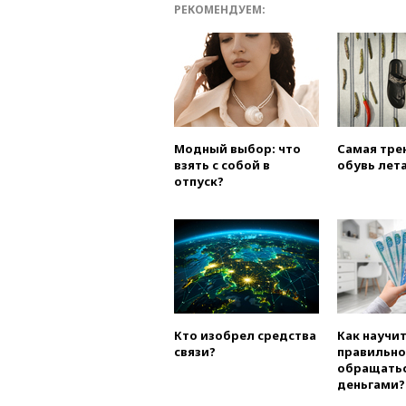
РЕКОМЕНДУЕМ:
Модный выбор: что
Самая тре
взять с собой в
обувь лета
отпуск?
Кто изобрел средства
Как научи
связи?
правильно
обращатьс
деньгами?