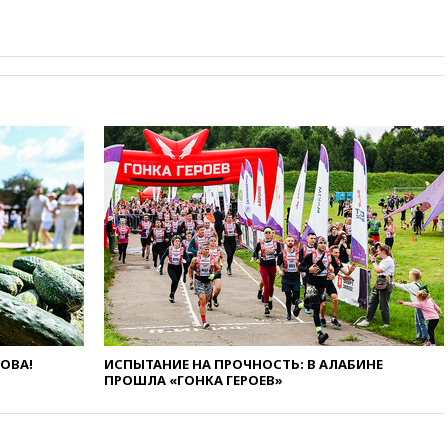
сбила еще 281 украинский
беспилотник над Россией
вчера, 20:27
Ямпольская
призвала оптимизировать
олимпиады для поступления в
вузы
вчера, 20:15
Минтранс
предложил оплачивать
защиту дорог от БПЛА из
средств на ремонт
вчера, 20:00
Зеленский 8
августа посетит Сербию с
официальным визитом
вчера, 19:58
В Госдуму будет
внесен законопроект об
отмене ЕГЭ
ЛОВА!
ИСПЫТАНИЕ НА ПРОЧНОСТЬ: В АЛАБИНЕ
вчера, 19:50
Аэропорты Сочи и
ПРОШЛА «ГОНКА ГЕРОЕВ»
Ярославля приостановили
работу
вчера, 19:35
WP: Трамп