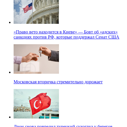
«Право вето находится в Киеве» — Бовт об «адских»
санкциях против РФ, которые поддержал Сенат США
Московская вторичка стремительно дорожает
Дрон снова повредил турецкий сухогруз у берегов