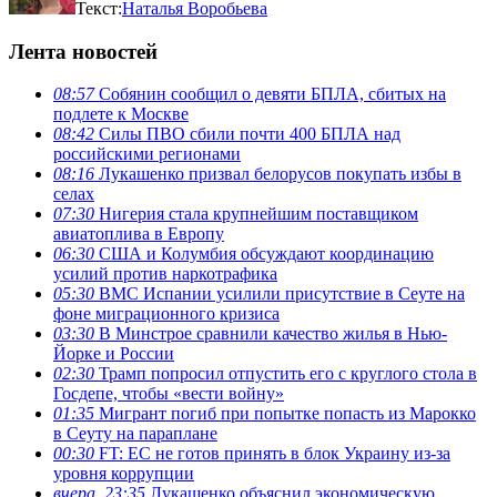
Текст:
Наталья Воробьева
Лента новостей
08:57
Собянин сообщил о девяти БПЛА, сбитых на
подлете к Москве
08:42
Силы ПВО сбили почти 400 БПЛА над
российскими регионами
08:16
Лукашенко призвал белорусов покупать избы в
селах
07:30
Нигерия стала крупнейшим поставщиком
авиатоплива в Европу
06:30
США и Колумбия обсуждают координацию
усилий против наркотрафика
05:30
ВМС Испании усилили присутствие в Сеуте на
фоне миграционного кризиса
03:30
В Минстрое сравнили качество жилья в Нью-
Йорке и России
02:30
Трамп попросил отпустить его с круглого стола в
Госдепе, чтобы «вести войну»
01:35
Мигрант погиб при попытке попасть из Марокко
в Сеуту на параплане
00:30
FT: ЕС не готов принять в блок Украину из-за
уровня коррупции
вчера, 23:35
Лукашенко объяснил экономическую