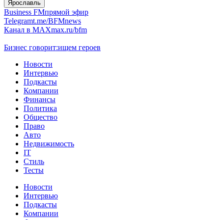
Ярославль
Business FM
прямой эфир
Telegram
t.me/BFMnews
Канал в MAX
max.ru/bfm
Бизнес говорит:
ищем героев
Новости
Интервью
Подкасты
Компании
Финансы
Политика
Общество
Право
Авто
Недвижимость
IT
Стиль
Тесты
Новости
Интервью
Подкасты
Компании