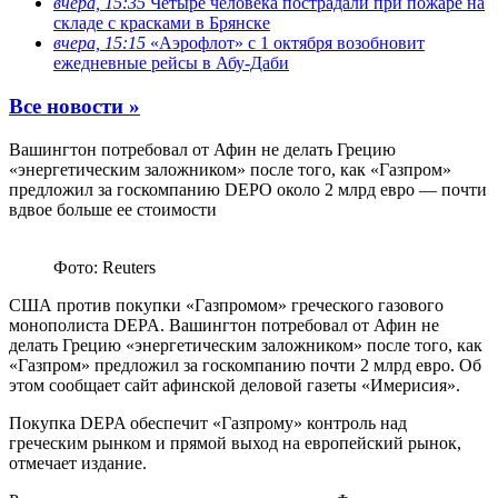
вчера, 15:35
Четыре человека пострадали при пожаре на
складе с красками в Брянске
вчера, 15:15
«Аэрофлот» с 1 октября возобновит
ежедневные рейсы в Абу-Даби
Все новости »
Вашингтон потребовал от Афин не делать Грецию
«энергетическим заложником» после того, как «Газпром»
предложил за госкомпанию DEPO около 2 млрд евро — почти
вдвое больше ее стоимости
Фото: Reuters
США против покупки «Газпромом» греческого газового
монополиста DEPA. Вашингтон потребовал от Афин не
делать Грецию «энергетическим заложником» после того, как
«Газпром» предложил за госкомпанию почти 2 млрд евро. Об
этом сообщает сайт афинской деловой газеты «Имерисия».
Покупка DEPA обеспечит «Газпрому» контроль над
греческим рынком и прямой выход на европейский рынок,
отмечает издание.