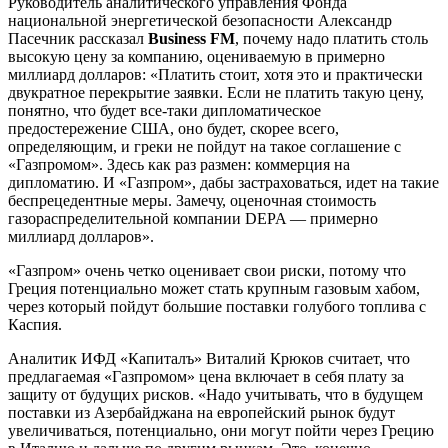
Руководитель аналитического управления Фонда
национальной энергетической безопасности Александр
Пасечник рассказал
Business FM
, почему надо платить столь
высокую цену за компанию, оцениваемую в примерно
миллиард долларов: «Платить стоит, хотя это и практически
двукратное перекрытие заявки. Если не платить такую цену,
понятно, что будет все-таки дипломатическое
предостережение США, оно будет, скорее всего,
определяющим, и греки не пойдут на такое соглашение с
«Газпромом». Здесь как раз размен: коммерция на
дипломатию. И «Газпром», дабы застраховаться, идет на такие
беспрецедентные меры. Замечу, оценочная стоимость
газораспределительной компании DEPA — примерно
миллиард долларов».
«Газпром» очень четко оценивает свои риски, потому что
Греция потенциально может стать крупным газовым хабом,
через который пойдут большие поставки голубого топлива с
Каспия.
Аналитик ИФД «Капиталъ» Виталий Крюков считает, что
предлагаемая «Газпромом» цена включает в себя плату за
защиту от будущих рисков. «Надо учитывать, что в будущем
поставки из Азербайджана на европейский рынок будут
увеличиваться, потенциально, они могут пойти через Грецию