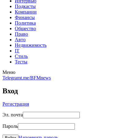
Интервью
Подкасты
Компании
Финансы
Политика
Общество
Право
Авто
Недвижимость
IT
Стиль
Тесты
Меню
Telegram
t.me/BFMnews
Вход
Регистрация
Эл. почта
Пароль
Напомнить пароль
Войти