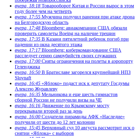
побережья Новороссийска
вчера, 18:18
Товарооборот Китая и России вырос в этом
году более чем на четверть
вчера, 17:55
Мужчина получил ранения при атаке дрона
на Белгородскую область
вчера, 17:48
Bloomberg: авиакомпании США обязали
проверить самолеты Boeing на наличие трещин
вчера, 17:35
В Казани пятилетний ребенок погиб при
падении из окна десятого этажа
вчера, 17:17
Bloomberg: киберкомандование США
расследует серию самоубийств своих служащих
вчера, 17:00
Сняты ограничения на полеты в аэропорту
Геленджика
вчера, 16:50
В Братиславе загорелся крупнейший НПЗ
Slovnaft
вчера, 16:45
«Яблоко» подаст иск к депутату Госдумы
Алексею Журавлеву
вчера, 16:35
Мельникова и еще шесть гимнастов
сборной России не получили визы на ЧЕ
вчера, 16:16
Движение по Крымскому мосту
перекрывали второй раз за день
вчера, 16:00
Создатели пирамиды АФК «Наследие»
получили от шести до 12 лет колонии
вчера, 15:45
Верховный суд 10 августа рассмотрит иск о
снятии «Яблока» с выборов