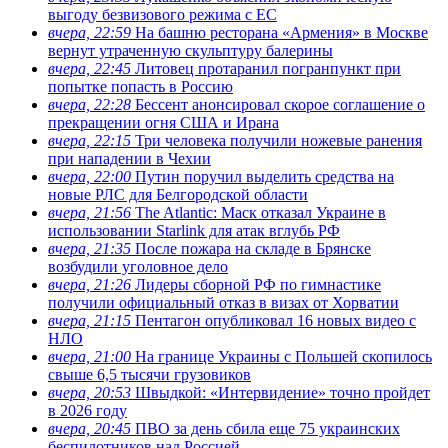
выгоду безвизового режима с ЕС
вчера, 22:59
На башню ресторана «Армения» в Москве
вернут утраченную скульптуру балерины
вчера, 22:45
Литовец протаранил погранпункт при
попытке попасть в Россию
вчера, 22:28
Бессент анонсировал скорое соглашение о
прекращении огня США и Ирана
вчера, 22:15
Три человека получили ножевые ранения
при нападении в Чехии
вчера, 22:00
Путин поручил выделить средства на
новые РЛС для Белгородской области
вчера, 21:56
The Atlantic: Маск отказал Украине в
использовании Starlink для атак вглубь РФ
вчера, 21:35
После пожара на складе в Брянске
возбудили уголовное дело
вчера, 21:26
Лидеры сборной РФ по гимнастике
получили официальный отказ в визах от Хорватии
вчера, 21:15
Пентагон опубликовал 16 новых видео с
НЛО
вчера, 21:00
На границе Украины с Польшей скопилось
свыше 6,5 тысячи грузовиков
вчера, 20:53
Швыдкой: «Интервидение» точно пройдет
в 2026 году
вчера, 20:45
ПВО за день сбила еще 75 украинских
беспилотников над Россией