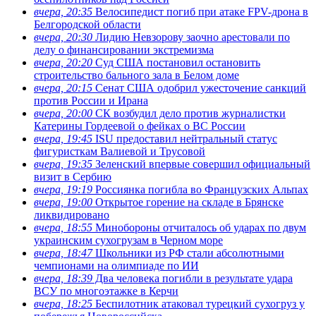
вчера, 20:35
Велосипедист погиб при атаке FPV-дрона в
Белгородской области
вчера, 20:30
Лидию Невзорову заочно арестовали по
делу о финансировании экстремизма
вчера, 20:20
Суд США постановил остановить
строительство бального зала в Белом доме
вчера, 20:15
Сенат США одобрил ужесточение санкций
против России и Ирана
вчера, 20:00
СК возбудил дело против журналистки
Катерины Гордеевой о фейках о ВС России
вчера, 19:45
ISU предоставил нейтральный статус
фигуристкам Валиевой и Трусовой
вчера, 19:35
Зеленский впервые совершил официальный
визит в Сербию
вчера, 19:19
Россиянка погибла во Французских Альпах
вчера, 19:00
Открытое горение на складе в Брянске
ликвидировано
вчера, 18:55
Минобороны отчиталось об ударах по двум
украинским сухогрузам в Черном море
вчера, 18:47
Школьники из РФ стали абсолютными
чемпионами на олимпиаде по ИИ
вчера, 18:39
Два человека погибли в результате удара
ВСУ по многоэтажке в Керчи
вчера, 18:25
Беспилотник атаковал турецкий сухогруз у