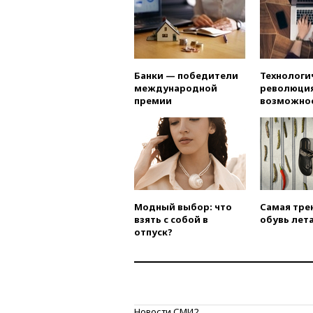
Банки — победители
Технологи
международной
революция
премии
возможно
Модный выбор: что
Самая тре
взять с собой в
обувь лета
отпуск?
Новости СМИ2