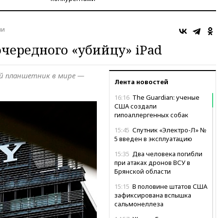
ии
очередного «убийцу» iPad
й планшетник в мире —
Лента новостей
16:16
The Guardian: ученые
США создали
гипоаллергенных собак
15:45
Спутник «Электро-Л» №
5 введен в эксплуатацию
15:35
Два человека погибли
при атаках дронов ВСУ в
Брянской области
15:15
В половине штатов США
зафиксирована вспышка
сальмонеллеза