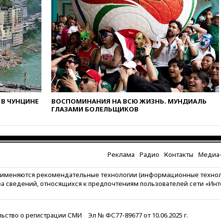
в Паттайе
08:26
Летчики с упавшего
самолета в Приангарье
отделались ссадинами и
ушибами
07:40
Таджикистан и
SpaceX/Starlink расширяют
сотрудничество в сфере
технологий
07:00
Силы ПВО сбили шесть
В ЧУНЦИНЕ
ВОСПОМИНАНИЯ НА ВСЮ ЖИЗНЬ. МУНДИАЛЬ
БПЛА ВСУ, летевших на
ГЛАЗАМИ БОЛЕЛЬЩИКОВ
Москву
06:25
Золото подорожало до
$4350 за тройскую унцию
Реклама
Радио
Контакты
Медиа-
06:01
МИД РФ: Казахстан
понимает сущность киевского
режима
рименяются рекомендательные технологии (информационные техно
за сведений, относящихся к предпочтениям пользователей сети «Ин
05:10
Дом детства Нила
Армстронга впервые за 38 лет
выставили на продажу
ьство о регистрации СМИ
Эл № ФС77-89677 от 10.06.2025 г.