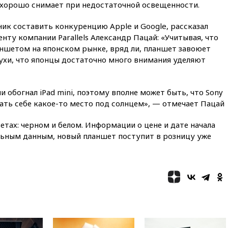
новый тоннель зеленой ветки
 хорошо снимает при недостаточной освещенности.
метро
ик составить конкуренцию Apple и Google, рассказал
13:38
В эфире «Радиостанции
у компании Parallels Александр Пацай: «Учитывая, что
Судного дня» прозвучали три
сообщения
аншетом на японском рынке, вряд ли, планшет завоюет
ухи, что японцы достаточно много внимания уделяют
13:29
Восемь человек
пострадали при наезде
автомобиля на толпу в Омске
и обогнал iPad mini, поэтому вполне может быть, что Sony
13:19
WP: Трамп определился
ать себе какое-то место под солнцем», — отмечает Пацай
со своим преемником
13:13
СК возбудил дело по
етах: черном и белом. Информации о цене и дате начала
факту гибели женщины и
льным данным, новый планшет поступит в розницу уже
ребенка в Раменском
12:57
В Луганске при ракетном
ударе ВСУ по складу
пострадали пять человек
12:44
МВД: число
преступлений, связанных с
отмыванием денег, достигло
рекордного показателя