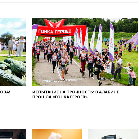
критику мэра Хиросимы в
годовщину ядерной
бомбардировки
10:57
Оверчук заявил о
сокращении товарооборота
России и Армении на две
трети
10:54
Президент ФИФА
Джанни Инфантино сумел
сохранить пост
10:38
Роскачество нашло
кишечную палочку в бургерах
пяти популярных сетей
фастфуда
ЛОВА!
ИСПЫТАНИЕ НА ПРОЧНОСТЬ: В АЛАБИНЕ
ПРОШЛА «ГОНКА ГЕРОЕВ»
10:19
СКР рассматривает три
основные версии
произошедшего с Cessna-182
10:18
В Приморье задержаны
подростки, планировавшие
теракт на объекте Росгвардии