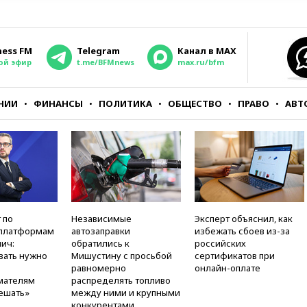
ness FM
Telegram
Канал в MAX
ой эфир
t.me/BFMnews
max.ru/bfm
НИИ
ФИНАНСЫ
ПОЛИТИКА
ОБЩЕСТВО
ПРАВО
АВТ
 по
Независимые
Эксперт объяснил, как
платформам
автозаправки
избежать сбоев из-за
ич:
обратились к
российских
вать нужно
Мишустину с просьбой
сертификатов при
равномерно
онлайн-оплате
мателям
распределять топливо
ешать»
между ними и крупными
конкурентами