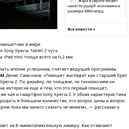
14:57
Жара в Европе может
нанести ущерб экономике в
размере €800 млрд
14:49
Пентагон озаботился
критикой Трампа по поводу
Все новости »
дефицита боеприпасов
14:40
В Германии задержан
планшетник в мире.
украинец за шпионаж на
оборонном предприятии
Sony Xperia Tablet Z чуть
. iPad mini толще всего на 0,2 мм.
14:21
АТОР сообщила о
снижении цен на авиабилеты
быть вполне успешным, считает ведущий программы
в России
 FM
Денис Самсонов: «Планшет выглядит как старший брат
14:19
Масштабный сбой
peria Z. По дизайну, по толщине, по технологиям он
произошел в рунете
не интересна еще и тем, что это первый планшет,
14:14
«Ведомости»: Озон банк
же как и смартфон Sony Xperia Z. У обоих характеристика
не пострадает от британских
 продать в большом количестве, это вопрос цены и вопрос
санкций
ром пока мы ничего сказать не можем», — рассказал о
13:58
Медведев назвал
Японию вассалом США
лает на 8-мимегапиксельную камеру. Как отмечают
13:45
В Петербурге достроили