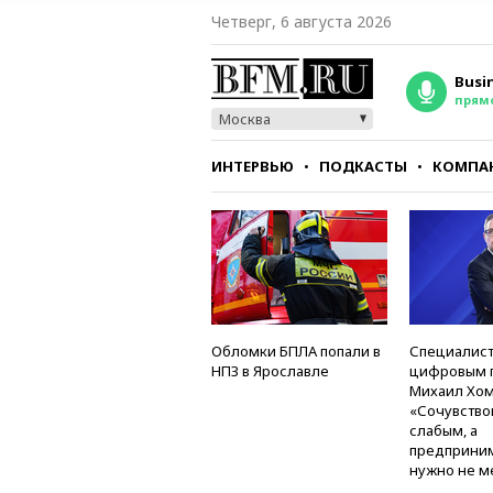
Четверг, 6 августа 2026
Busi
прям
Москва
ИНТЕРВЬЮ
ПОДКАСТЫ
КОМПА
СТИЛЬ
ТЕСТЫ
Обломки БПЛА попали в
Специалист
НПЗ в Ярославле
цифровым 
Михаил Хом
«Сочувство
слабым, а
предприни
нужно не м