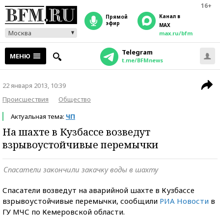
16+
Канал в
прямой
эфир
MAX
Москва
max.ru/bfm
Telegram
МЕНЮ
t.me/BFMnews
22 января 2013, 10:39
Происшествия
Общество
Актуальная тема:
ЧП
На шахте в Кузбассе возведут
взрывоустойчивые перемычки
Спасатели закончили закачку воды в шахту
Спасатели возведут на аварийной шахте в Кузбассе
взрывоустойчивые перемычки, сообщили
РИА Новости
в
ГУ МЧС по Кемеровской области.