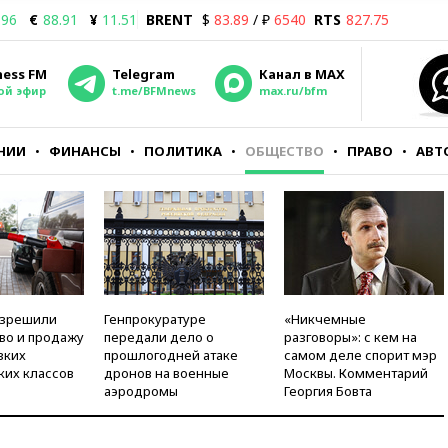
.96
€
88.91
¥
11.51
BRENT
$
83.89
/ ₽
6540
RTS
827.75
ness FM
Telegram
Канал в MAX
ой эфир
t.me/BFMnews
max.ru/bfm
НИИ
ФИНАНСЫ
ПОЛИТИКА
ОБЩЕСТВО
ПРАВО
АВТ
азрешили
Генпрокуратуре
«Никчемные
во и продажу
передали дело о
разговоры»: с кем на
зких
прошлогодней атаке
самом деле спорит мэр
ких классов
дронов на военные
Москвы. Комментарий
аэродромы
Георгия Бовта