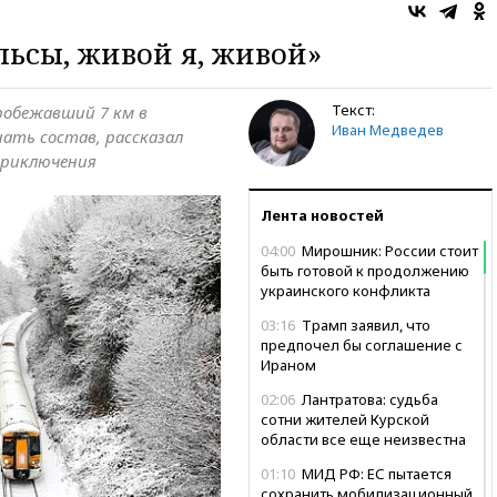
льсы, живой я, живой»
Текст:
робежавший 7 км в
Иван Медведев
нать состав, рассказал
приключения
Лента новостей
04:00
Мирошник: России стоит
быть готовой к продолжению
украинского конфликта
03:16
Трамп заявил, что
предпочел бы соглашение с
Ираном
02:06
Лантратова: судьба
сотни жителей Курской
области все еще неизвестна
01:10
МИД РФ: ЕС пытается
сохранить мобилизационный