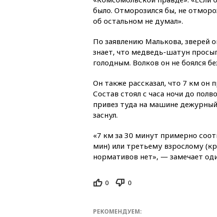
было. Отморозился бы, не отморо
об остальном не думал».
По заявлению Малькова, зверей он
знает, что медведь-шатун просыпа
голодным. Волков он не боялся бе
Он также рассказал, что 7 км он п
Состав стоял с часа ночи до пол
привез туда на машине дежурный 
заснул.
«7 км за 30 минут примерно соот
мин) или третьему взрослому (кро
нормативов нет», — замечает один
0
0
РЕКОМЕНДУЕМ: