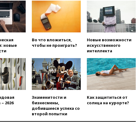
склад маркетплейса Rozetka
сгорел под Киевом
вчера, 18:35
Джаред Лето
лишился роли в фильме
Барри Левинсона на фоне
обвинений в насилии
ческая
Во что вложиться,
Новые возможности
вчера, 18:28
Выборы ректора
: новые
чтобы не проиграть?
искусственного
ГИТИСа перенесены на «после
сти
интеллекта
1 ноября»
вчера, 18:15
Путин указал на
нехватку врачей в
Белгородской области
вчера, 17:58
ЕС отменил
временную защиту для
военнообязанных украинцев
ндовая
Знаменитости и
Как защититься от
 – 2026
бизнесмены,
солнца на курорте?
вчера, 17:45
Шуваев сообщил
добившиеся успеха со
об учащении атак ВСУ на
второй попытки
Белгородскую область
вчера, 17:35
Шуваев за два с
половиной месяца посетил