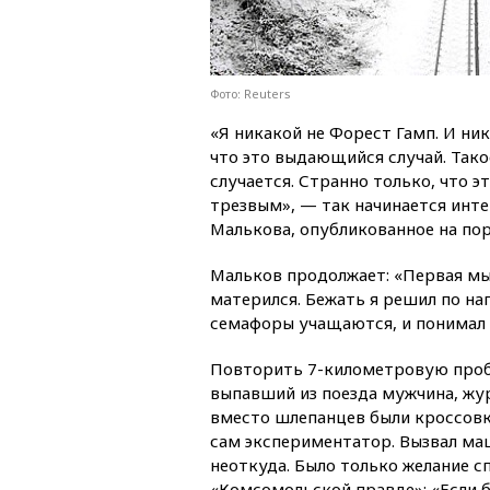
Фото: Reuters
«Я никакой не Форест Гамп. И ник
что это выдающийся случай. Такое
случается. Странно только, что э
трезвым», — так начинается инт
Малькова, опубликованное на пор
Мальков продолжает: «Первая мыс
матерился. Бежать я решил по на
семафоры учащаются, и понимал 
Повторить 7-километровую проб
выпавший из поезда мужчина, жур
вместо шлепанцев были кроссовки
сам экспериментатор. Вызвал ма
неоткуда. Было только желание с
«Комсомольской правде»: «Если б