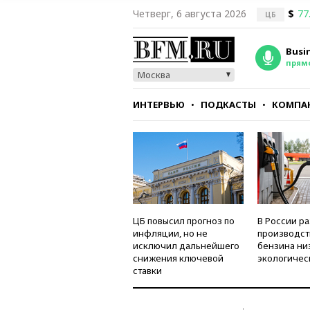
Четверг, 6 августа 2026
$
77
ЦБ
Busi
прям
Москва
ИНТЕРВЬЮ
ПОДКАСТЫ
КОМПА
СТИЛЬ
ТЕСТЫ
ЦБ повысил прогноз по
В России р
инфляции, но не
производст
исключил дальнейшего
бензина ни
снижения ключевой
экологичес
ставки