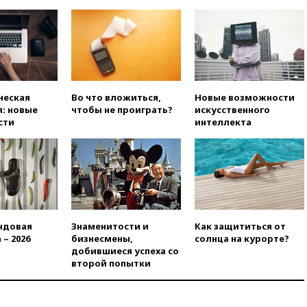
Машковым 150-летие Союза
театральных деятелей
вчера, 20:47
Newsweek:
«взрывная» диарея охватила
47 из 50 штатов США
вчера, 20:35
ПВО за 12 часов
ческая
Во что вложиться,
Новые возможности
сбила 200 украинских
: новые
чтобы не проиграть?
искусственного
беспилотников
сти
интеллекта
вчера, 20:20
Третий комплект
золотых медалей выиграли на
ЧЕ российские синхронистки
вчера, 20:15
ТАСС: жизни
главы «Уралдронзавода»
после взрыва ничего не
угрожает
ндовая
Знаменитости и
Как защититься от
вчера, 20:08
По всей Грузии
 – 2026
бизнесмены,
солнца на курорте?
снова отключилось
добившиеся успеха со
электричество
второй попытки
вчера, 20:00
Зеленский связал
дефицит ракет с попыткой