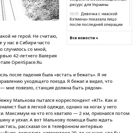
ресурс для Украины
00:05
Девочка с «маской
Бэтмена» показала лицо
после последней операции
вчера, 23:35
Российского
акой не герой. Не считаю,
Все новости »
историка Артема Кирпиченка
 у нас в Сибири часто
арестовали в Израиле
то случилось со мной,
вчера, 23:23
«Спартак»
ервью 42-летнего Валерия
разгромил «Оренбург» в
тале OpenSpace.Ru.
Кубке России
вчера, 23:00
Пост Дмитриева в
ль после падения была «встать и бежать». Я не
X о миграционном кризисе в
правлению уходящего поезда. Я бежал и видел, что
Сеуте набрал миллион
— мне повезло, станция должна быть рядом».
просмотров
вчера, 22:49
Минпромторг:
ежку Малькова пытался корреспондент «КП». Как и
банкротство «Кванта» не
налист был в легкой одежде, однако на ногах у него
означает прекращения
. Максимум на что его хватило — 2 км, признался потом
производства телевизоров в
шину и уехал. А вот Малькову помощи было ждать
РФ
пастись, рассказал он в телефонном интервью
вчера, 22:35
Семь грузовых
ы было, допустим, километров 20, то не знаю, что бы