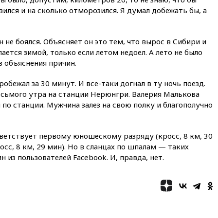
вагонов сошли с рельсов в
зился и на сколько отморозился. Я думал добежать бы, а
Оренбургской области
вчера, 22:22
Минфин: в июле
выросли нефтегазовые
 не боялся. Объясняет он это тем, что вырос в Сибири и
доходы российского бюджета
ется зимой, только если летом недоел. А лето не было
вчера, 22:15
Аксаков: ЦБ
з объяснения причин.
согласовал первый стандарт
исламского банкинга
робежал за 30 минут. И все-таки догнал в ту ночь поезд.
вчера, 21:43
Организаторы
восьмого утра на станции Нерюнгри. Валерия Малькова
«Интервидения»
по станции. Мужчина залез на свою полку и благополучно
подтвердили, что конкурс
пройдет в Саудовской Аравии
вчера, 21:35
Машков: в РФ
ветствует первому юношескому разряду (кросс, 8 км, 30
подготовили концепцию
сс, 8 км, 29 мин). Но в сланцах по шпалам — таких
развития театрального
 из пользователей Facebook. И, правда, нет.
искусства до 2035 года
вчера, 21:21
Правительство
РФ разрешило продажу
бензина старых
экологических классов
вчера, 21:15
Путин обсудил с