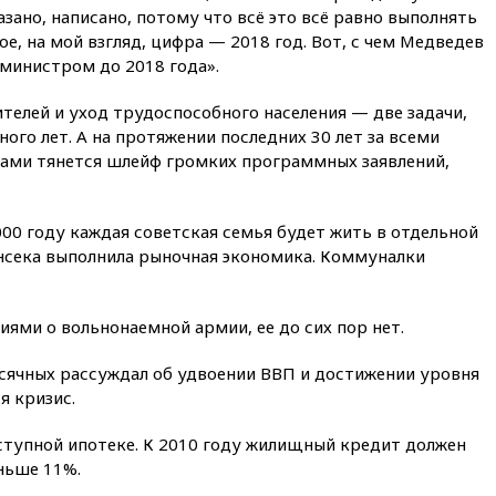
объяснил экономическую
казано, написано, потому что всё это всё равно выполнять
выгоду безвизового режима с
ое, на мой взгляд, цифра — 2018 год. Вот, с чем Медведев
ЕС
-министром до 2018 года».
вчера, 22:59
На башню
ресторана «Армения» в
телей и уход трудоспособного населения — две задачи,
Москве вернут утраченную
го лет. А на протяжении последних 30 лет за всеми
скульптуру балерины
ами тянется шлейф громких программных заявлений,
вчера, 22:45
Литовец
протаранил погранпункт при
попытке попасть в Россию
000 году каждая советская семья будет жить в отдельной
вчера, 22:28
Бессент
енсека выполнила рыночная экономика. Коммуналки
анонсировал скорое
соглашение о прекращении
огня США и Ирана
иями о вольнонаемной армии, ее до сих пор нет.
вчера, 22:15
Три человека
получили ножевые ранения
сячных рассуждал об удвоении ВВП и достижении уровня
при нападении в Чехии
я кризис.
вчера, 22:00
Путин поручил
выделить средства на новые
тупной ипотеке. К 2010 году жилищный кредит должен
РЛС для Белгородской
еньше 11%.
области