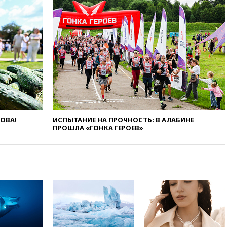
России
вчера, 19:45
ISU предоставил
нейтральный статус
фигуристкам Валиевой и
Трусовой
вчера, 19:35
Зеленский
впервые совершил
официальный визит в Сербию
вчера, 19:19
Россиянка
погибла во Французских
Альпах
ЛОВА!
ИСПЫТАНИЕ НА ПРОЧНОСТЬ: В АЛАБИНЕ
вчера, 19:00
Открытое
ПРОШЛА «ГОНКА ГЕРОЕВ»
горение на складе в Брянске
ликвидировано
вчера, 18:55
Минобороны
отчиталось об ударах по двум
украинским сухогрузам в
Черном море
вчера, 18:47
Школьники из РФ
стали абсолютными
чемпионами на олимпиаде по