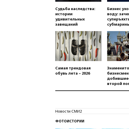
Судьба наследства:
Бизнес ух
истории
воду: заче
удивительных
суперъяхт
завещаний
субмарин
Самая трендовая
Знаменито
обувь лета – 2026
бизнесмен
добившиес
второй по
Новости СМИ2
ФОТОИСТОРИИ