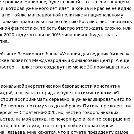
 сроками. Наверное, будет в какой-то степени запущена
06:30
США и Колумбия
 которая уже много лет идет, а конца и края ее не видно.
обсуждают координацию
а по той же миграционной политике и национальному
усилий против наркотрафика
ограммы правительства по снятию России с нефтяной иглы
05:30
ВМС Испании усилили
чной фантастики, то есть быстро этого ждать сложно. Или
присутствие в Сеуте на фоне
к 2020 году чуть ли не 90% чиновников будут знать
миграционного кризиса
пия».
03:30
В Минстрое сравнили
качество жилья в Нью-Йорке и
ейтинге Всемирного банка «Условия для ведения бизнеса»
России
оскве появится Международный финансовый центр. А еще
02:30
Трамп попросил
ьство — для этого создадут не менее 30 промышленных
отпустить его с круглого стола
в Госдепе, чтобы «вести
войну»
иональной энергетической безопасности Константин
01:35
Мигрант погиб при
мадьё, а результат вряд ли будет оптимистичным: «Я
попытке попасть из Марокко в
 стоит воспринимать серьёзно, а уж анализировать его по
Сеуту на параплане
 Во-первых, потому что до избрания Путина президентом
00:30
FT: ЕС не готов принять в
ерсия — Стратегия-2020, но, честно говоря, никаких
блок Украину из-за уровня
ство, на мой взгляд, не почерпнуло и как-то совершенно
коррупции
ого, пошли слухи, что теперь пойдёт новая версия
вчера, 23:35
Лукашенко
 Глазьева. Мне кажется, что в отчёте президенту самое