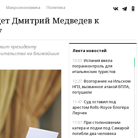
Макроэкономика
Политика
дет Дмитрий Медведев к
у
авит президенту
Лента новостей
вительства на ближайшие
13:03
Испания ввела
погранконтроль для
итальянских туристов
12:27
Возгорание на Ильском
НПЗ, вызванное атакой БПЛА,
потушили
11:47
Суд оставил под
арестом Rolls-Royce блогера
Лерчек
11:07
При столкновении
катера и лодки под Самарой
погибли два человека