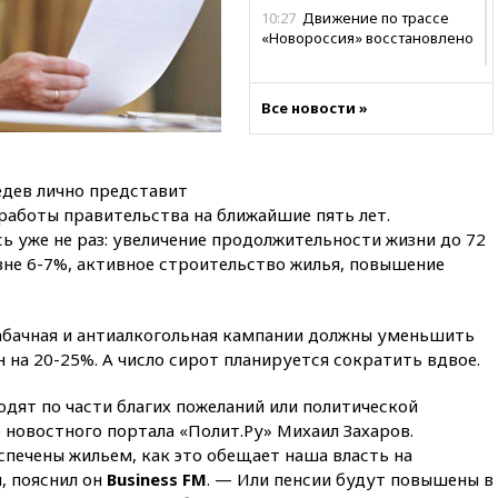
10:27
Движение по трассе
«Новороссия» восстановлено
09:55
Силы ПВО перехватили
за утро 85 БПЛА над
Все новости »
территорией РФ
09:25
Ильский НПЗ на Кубани
загорелся после падения
обломков дрона
дев лично представит
работы правительства на ближайшие пять лет.
08:57
Собянин сообщил о
ь уже не раз: увеличение продолжительности жизни до 72
девяти БПЛА, сбитых на
подлете к Москве
вне 6-7%, активное строительство жилья, повышение
08:42
Силы ПВО сбили почти
400 БПЛА над российскими
табачная и антиалкогольная кампании должны уменьшить
регионами
на 20-25%. А число сирот планируется сократить вдвое.
08:16
Лукашенко призвал
белорусов покупать избы в
дят по части благих пожеланий или политической
селах
 новостного портала «Полит.Ру» Михаил Захаров.
07:30
Нигерия стала
спечены жильем, как это обещает наша власть на
крупнейшим поставщиком
, пояснил он
Business FM
. — Или пенсии будут повышены в
авиатоплива в Европу