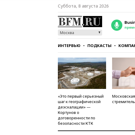
Суббота, 8 августа 2026
Busi
прям
Москва
ИНТЕРВЬЮ
ПОДКАСТЫ
КОМПА
СТИЛЬ
ТЕСТЫ
«Это первый серьезный
Московская
шаг к географической
стремитель
деэскалации» —
Кортунов о
договоренности по
безопасности КТК