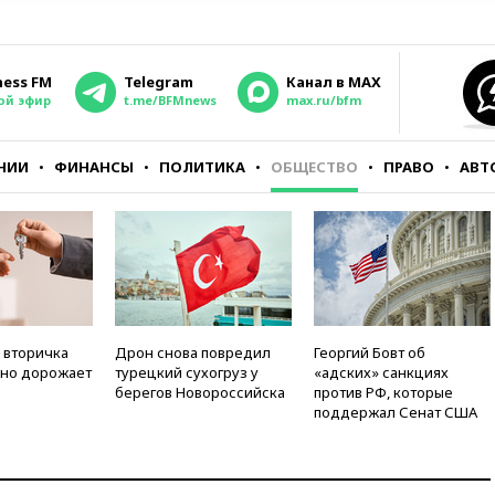
ness FM
Telegram
Канал в MAX
ой эфир
t.me/BFMnews
max.ru/bfm
НИИ
ФИНАНСЫ
ПОЛИТИКА
ОБЩЕСТВО
ПРАВО
АВТ
 вторичка
Дрон снова повредил
Георгий Бовт об
но дорожает
турецкий сухогруз у
«адских» санкциях
берегов Новороссийска
против РФ, которые
поддержал Сенат США