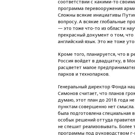
соответствии с какими-то своими
программа перевооружения армии,
Сложны всякие инициативы Путин
вопросу. А всякие глобальные пр
— это тоже что-то из области нау
прекрасный документ о том, что 
английский язык. Это же тоже уто
Кроме того, планируется, что в р
Россия войдет в двадцатку, в М
расцветет малое предпринимател
парков и технопарков.
Генеральный директор Фонда нац
Симонов считает, что планов гро
думаю, этот план до 2018 года не
пунктам совершенно нет смысла.
была подготовлена специальная в
особых решений оттуда правитель
не спешит реализовывать. Более т
программы под руководством г-на