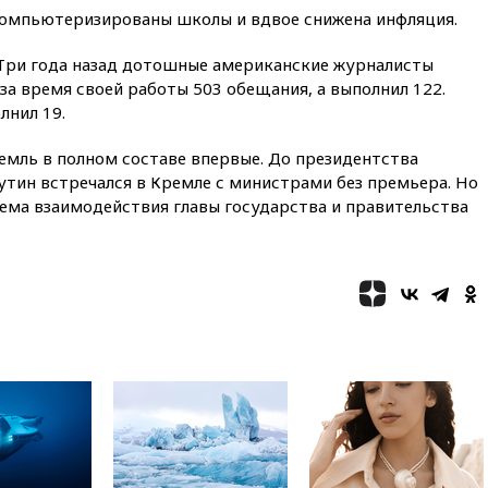
компьютеризированы школы и вдвое снижена инфляция.
вчера, 21:56
The Atlantic: Маск
отказал Украине в
использовании Starlink для
 Три года назад дотошные американские журналисты
атак вглубь РФ
 за время своей работы 503 обещания, а выполнил 122.
лнил 19.
вчера, 21:35
После пожара на
складе в Брянске возбудили
уголовное дело
емль в полном составе впервые. До президентства
ин встречался в Кремле с министрами без премьера. Но
вчера, 21:26
Лидеры сборной
РФ по гимнастике получили
хема взаимодействия главы государства и правительства
официальный отказ в визах от
Хорватии
вчера, 21:15
Пентагон
опубликовал 16 новых видео с
НЛО
вчера, 21:00
На границе
Украины с Польшей скопилось
свыше 6,5 тысячи грузовиков
вчера, 20:53
Швыдкой:
«Интервидение» точно
пройдет в 2026 году