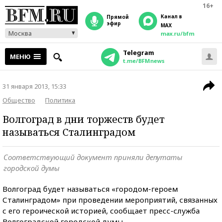
16+
Канал в
прямой
эфир
MAX
Москва
max.ru/bfm
Telegram
МЕНЮ
t.me/BFMnews
31 января 2013, 15:33
Общество
Политика
Волгоград в дни торжеств будет
называться Сталинградом
Соответствующий документ приняли депутаты
городской думы
Волгоград будет называться «городом-героем
Сталинградом» при проведении мероприятий, связанных
с его героической историей, сообщает пресс-служба
Волгоградской городской думы.