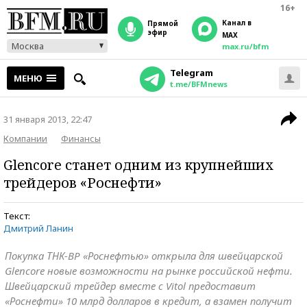
16+
Канал в
прямой
эфир
MAX
Москва
max.ru/bfm
Telegram
МЕНЮ
t.me/BFMnews
31 января 2013, 22:47
Компании
Финансы
Glencore станет одним из крупнейших
трейдеров «Роснефти»
Текст:
Дмитрий Ланин
Покупка ТНК-BP «Роснефтью» открыла для швейцарской
Glencore новые возможности на рынке российской нефти.
Швейцарский трейдер вместе с Vitol предоставит
«Роснефти» 10 млрд долларов в кредит, а взамен получит