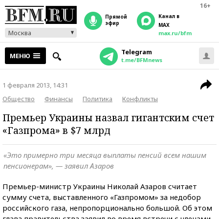
16+
Канал в
прямой
эфир
MAX
Москва
max.ru/bfm
Telegram
МЕНЮ
t.me/BFMnews
1 февраля 2013, 14:31
Общество
Финансы
Политика
Конфликты
Премьер Украины назвал гигантским счет
«Газпрома» в $7 млрд
«Это примерно три месяца выплаты пенсий всем нашим
пенсионерам», — заявил Азаров
Премьер-министр Украины Николай Азаров считает
сумму счета, выставленного «Газпромом» за недобор
российского газа, непропорционально большой. Об этом
глава правительства заявил во время встречи с членами