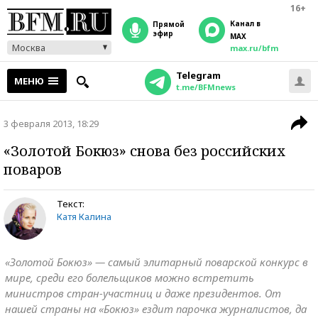
16+
Канал в
прямой
эфир
MAX
Москва
max.ru/bfm
Telegram
МЕНЮ
t.me/BFMnews
3 февраля 2013, 18:29
«Золотой Бокюз» снова без российских
поваров
Текст:
Катя Калина
«Золотой Бокюз» — самый элитарный поварской конкурс в
мире, среди его болельщиков можно встретить
министров стран-участниц и даже президентов. От
нашей страны на «Бокюз» ездит парочка журналистов, да