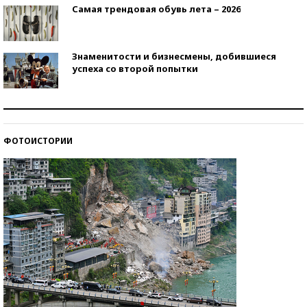
Самая трендовая обувь лета – 2026
Знаменитости и бизнесмены, добившиеся
успеха со второй попытки
Как защититься от солнца на курорте?
ФОТОИСТОРИИ
Кто изобрел средства связи?