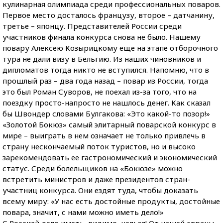
кулинарная олимпиада среди профессиональных поваров.
Первое место досталось французу, второе – датчанину,
третье – японцу. Представителей России среди
участников финала конкурса снова не было. Нашему
повару Алексею Козырицкому еще на этапе отборочного
тура не дали визу в Бельгию. Из наших чиновников и
дипломатов тогда никто не вступился. Напомню, что в
прошлый раз – два года назад – повар из России, тогда
это был Роман Суворов, не поехал из-за того, что на
поездку просто-напросто не нашлось денег. Как сказал
бы Швондер словами Булгакова: «Это какой-то позор!»
«Золотой Бокюз» самый элитарный поварской конкурс в
мире – выиграть в нем означает не только привлечь в
страну нескончаемый поток туристов, но и высоко
зарекомендовать ее гастрономический и экономический
статус. Среди болельщиков на «Бокюзе» можно
встретить министров и даже президентов стран-
участниц конкурса. Они ездят туда, чтобы доказать
всему миру: «У нас есть достойные продукты, достойные
повара, значит, с нами можно иметь дело!»