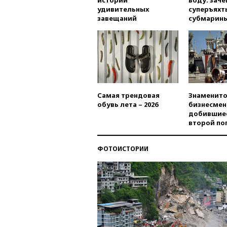
истории
воду: заче
удивительных
суперъяхт
завещаний
субмарин
Самая трендовая
Знаменито
обувь лета – 2026
бизнесмен
добившиес
второй по
ФОТОИСТОРИИ