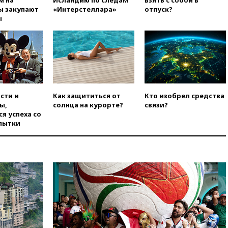
м на
Исландию по следам
взять с собой в
Slovnaft
ы закупают
«Интерстеллара»
отпуск?
ы
вчера, 16:45
«Яблоко» подаст
иск к депутату Госдумы
Алексею Журавлеву
вчера, 16:35
Мельникова и
еще шесть гимнастов сборной
России не получили визы на
ЧЕ
сти и
Как защититься от
Кто изобрел средства
вчера, 16:16
Движение по
ы,
солнца на курорте?
связи?
Крымскому мосту
я успеха со
перекрывали второй раз за
пытки
день
вчера, 16:00
Создатели
пирамиды АФК «Наследие»
получили от шести до 12 лет
колонии
вчера, 15:45
Верховный суд 10
августа рассмотрит иск о
снятии «Яблока» с выборов
вчера, 15:35
Четыре человека
пострадали при пожаре на