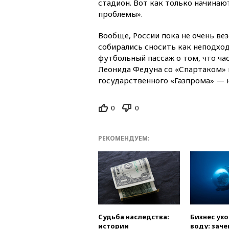
стадион. Вот как только начинаю
проблемы».
Вообще, России пока не очень в
собирались сносить как неподхо
футбольный пассаж о том, что ча
Леонида Федуна со «Спартаком» 
государственного «Газпрома» — н
0
0
РЕКОМЕНДУЕМ:
Судьба наследства:
Бизнес ух
истории
воду: заче