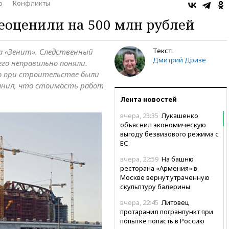
о
Конфликты
еоценили на 500 млн рублей
Текст:
а «Зенит». Следственный
Дмитрий Дризе
го неправильно поняли.
то при строительстве были
очнил, что стоимость работ
Лента новостей
вчера, 23:35
Лукашенко
объяснил экономическую
выгоду безвизового режима с
ЕС
вчера, 22:59
На башню
ресторана «Армения» в
Москве вернут утраченную
скульптуру балерины
вчера, 22:45
Литовец
протаранил погранпункт при
попытке попасть в Россию