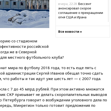
вчера, 22:28
Бессент
анонсировал скорое
соглашение о прекращении
огня США и Ирана
вчера, 22:15
Три человека
получили ножевые ранения
Все новости »
при нападении в Чехии
торию со стадионом
вчера, 22:00
Путин поручил
выделить средства на новые
ффективности российской
РЛС для Белгородской
когда же в Северной
области
 для местного футбольного клуба?
вчера, 21:56
The Atlantic: Маск
отказал Украине в
ат мира по футболу 2018 года, то есть еще пять с
использовании Starlink для
ской администрации Сергей Иванов обещал точно сдать
атак вглубь РФ
м, что работы и так идут уже шесть лет — с 2007 года.
вчера, 21:35
После пожара на
складе в Брянске возбудили
осла с 7 до 45 млрд рублей. При этом активно множатся
уголовное дело
ния: СКР призывает не делать скоропалительных выводов
р Петербурга говорит о возбуждении уголовного дела по
вчера, 21:26
Лидеры сборной
РФ по гимнастике получили
чередь, Минрегион только готовит предложения по
официальный отказ в визах от