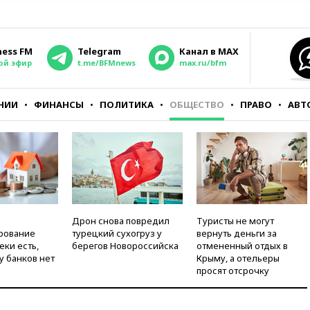
ness FM
Telegram
Канал в MAX
ой эфир
t.me/BFMnews
max.ru/bfm
НИИ
ФИНАНСЫ
ПОЛИТИКА
ОБЩЕСТВО
ПРАВО
АВТ
Дрон снова повредил
Туристы не могут
рование
турецкий сухогруз у
вернуть деньги за
еки есть,
берегов Новороссийска
отмененный отдых в
у банков нет
Крыму, а отельеры
просят отсрочку