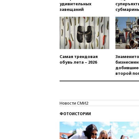
удивительных
суперъяхт
завещаний
субмарин
Самая трендовая
Знаменито
обувь лета – 2026
бизнесмен
добившиес
второй по
Новости СМИ2
ФОТОИСТОРИИ