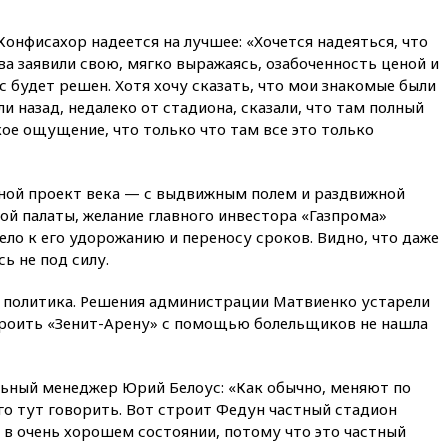
Хорватии
онфисахор надеется на лучшее: «Хочется надеяться, что
вчера, 21:15
Пентагон
опубликовал 16 новых видео с
ва заявили свою, мягко выражаясь, озабоченность ценой и
НЛО
с будет решен. Хотя хочу сказать, что мои знакомые были
ли назад, недалеко от стадиона, сказали, что там полный
вчера, 21:00
На границе
Украины с Польшей скопилось
кое ощущение, что только что там все это только
свыше 6,5 тысячи грузовиков
вчера, 20:53
Швыдкой:
ной проект века — с выдвижным полем и раздвижной
«Интервидение» точно
пройдет в 2026 году
й палаты, желание главного инвестора «Газпрома»
ло к его удорожанию и переносу сроков. Видно, что даже
вчера, 20:45
ПВО за день
ь не под силу.
сбила еще 75 украинских
беспилотников над Россией
 политика. Решения администрации Матвиенко устарели
вчера, 20:35
Велосипедист
строить «Зенит-Арену» с помощью болельщиков не нашла
погиб при атаке FPV-дрона в
Белгородской области
вчера, 20:30
Лидию Невзорову
ьный менеджер Юрий Белоус: «Как обычно, меняют по
заочно арестовали по делу о
го тут говорить. Вот строит Федун частный стадион
финансировании
т в очень хорошем состоянии, потому что это частный
экстремизма