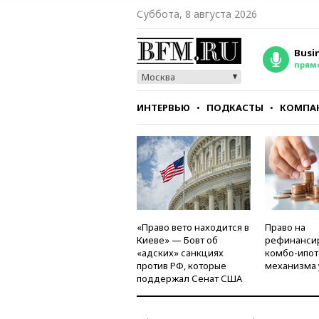
Суббота, 8 августа 2026
Busi
прям
Москва
ИНТЕРВЬЮ
ПОДКАСТЫ
КОМПА
СТИЛЬ
ТЕСТЫ
«Право вето находится в
Право на
Киеве» — Бовт об
рефинанси
«адских» санкциях
комбо-ипот
против РФ, которые
механизма 
поддержал Сенат США