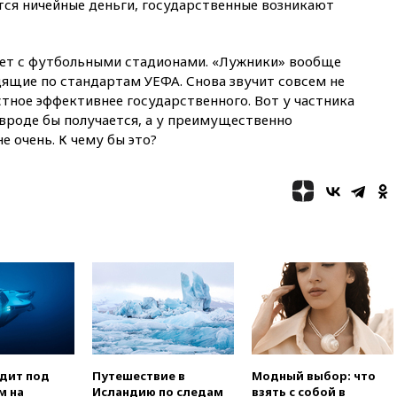
тся ничейные деньги, государственные возникают
вчера, 20:20
Суд США
постановил остановить
строительство бального зала в
Белом доме
езет с футбольными стадионами. «Лужники» вообще
дящие по стандартам УЕФА. Снова звучит совсем не
вчера, 20:15
Сенат США
стное эффективнее государственного. Вот у частника
одобрил ужесточение
вроде бы получается, а у преимущественно
санкций против России и
Ирана
е очень. К чему бы это?
вчера, 20:00
СК возбудил дело
против журналистки Катерины
Гордеевой о фейках о ВС
России
вчера, 19:45
ISU предоставил
нейтральный статус
фигуристкам Валиевой и
Трусовой
вчера, 19:35
Зеленский
впервые совершил
официальный визит в Сербию
вчера, 19:19
Россиянка
одит под
Путешествие в
Модный выбор: что
погибла во Французских
м на
Исландию по следам
взять с собой в