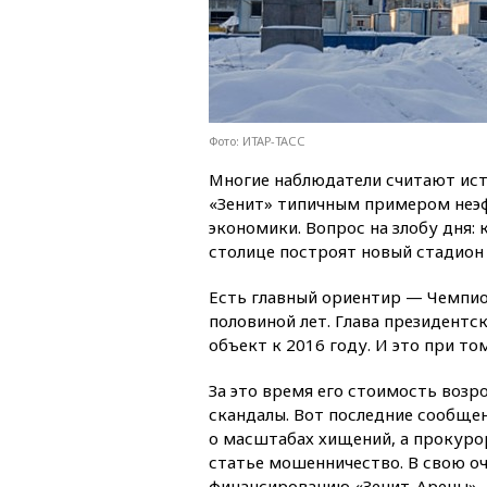
Фото: ИТАР-ТАСС
Многие наблюдатели считают ис
«Зенит» типичным примером неэ
экономики. Вопрос на злобу дня: 
столице построят новый стадион
Есть главный ориентир — Чемпион
половиной лет. Глава президент
объект к 2016 году. И это при то
За это время его стоимость возр
скандалы. Вот последние сообще
о масштабах хищений, а прокуро
статье мошенничество. В свою о
финансированию «Зенит-Арены».