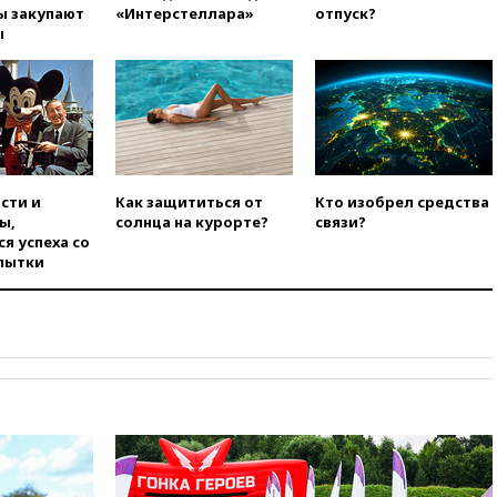
Альпах
ы закупают
«Интерстеллара»
отпуск?
ы
вчера, 19:00
Открытое
горение на складе в Брянске
ликвидировано
вчера, 18:55
Минобороны
отчиталось об ударах по двум
украинским сухогрузам в
Черном море
сти и
Как защититься от
Кто изобрел средства
вчера, 18:47
Школьники из РФ
ы,
солнца на курорте?
связи?
стали абсолютными
я успеха со
чемпионами на олимпиаде по
пытки
ИИ
вчера, 18:39
Два человека
погибли в результате удара
ВСУ по многоэтажке в Керчи
вчера, 18:25
Беспилотник
атаковал турецкий сухогруз у
побережья Новороссийска
вчера, 18:18
Товарооборот
Китая и России вырос в этом
году более чем на четверть