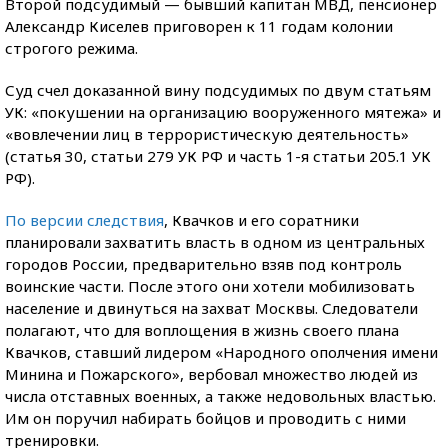
Второй подсудимый — бывший капитан МВД, пенсионер
Александр Киселев приговорен к 11 годам колонии
строгого режима.
Суд счел доказанной вину подсудимых по двум статьям
УК: «покушении на организацию вооруженного мятежа» и
«вовлечении лиц в террористическую деятельность»
(статья 30, статьи 279 УК РФ и часть 1-я статьи 205.1 УК
РФ).
По версии следствия
, Квачков и его соратники
планировали захватить власть в одном из центральных
городов России, предварительно взяв под контроль
воинские части. После этого они хотели мобилизовать
население и двинуться на захват Москвы. Следователи
полагают, что для воплощения в жизнь своего плана
Квачков, ставший лидером «Народного ополчения имени
Минина и Пожарского», вербовал множество людей из
числа отставных военных, а также недовольных властью.
Им он поручил набирать бойцов и проводить с ними
тренировки.