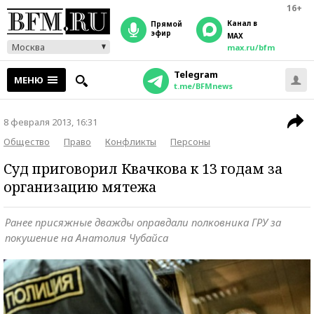
16+
Канал в
прямой
эфир
MAX
Москва
max.ru/bfm
Telegram
МЕНЮ
t.me/BFMnews
8 февраля 2013, 16:31
Общество
Право
Конфликты
Персоны
Суд приговорил Квачкова к 13 годам за
организацию мятежа
Ранее присяжные дважды оправдали полковника ГРУ за
покушение на Анатолия Чубайса