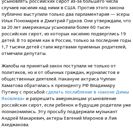
усыновлять российских сирот из-за большего числа
случаев насилия над ними в США. Против этого закона
публично выступили только два парламентария — эсеры
Илья Пономарев и Дмитрий Гудков. Они утверждали, что
за 20 лет американцы усыновили более 60 тысяч
российских сирот, из которых насилию подверглись 19
детей. В то время как в России, только за последние годы
1,7 тысячи детей стали жертвами приемных родителей,
отмечали депутаты.
Жалобы на принятый закон поступали не только от
политиков, но и от обычных граждан, журналистов и
общественных деятелей. Накануне актриса Чулпан
Хаматова обратилась к президенту РФ Владимиру
Путину с просьбой
сделать послабление в «законе Димы
Яковлева»
и разрешить американцам усыновление
российских сирот, если ребенок и будущие родители уже
познакомились. Эту просьбу поддержали музыкант
Андрей Макаревич, актеры Евгений Миронов и Лия
Ахеджакова.