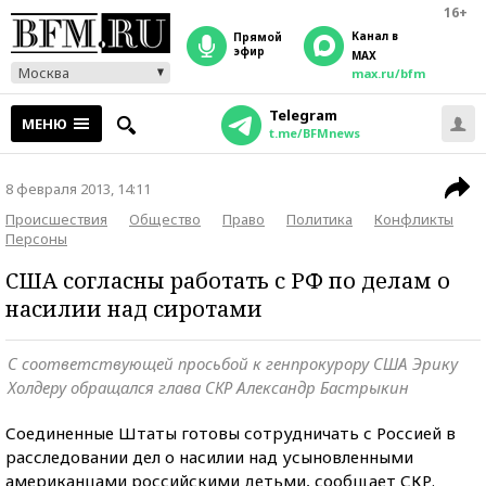
16+
Канал в
прямой
эфир
MAX
Москва
max.ru/bfm
Telegram
МЕНЮ
t.me/BFMnews
8 февраля 2013, 14:11
Происшествия
Общество
Право
Политика
Конфликты
Персоны
США согласны работать с РФ по делам о
насилии над сиротами
С соответствующей просьбой к генпрокурору США Эрику
Холдеру обращался глава СКР Александр Бастрыкин
Соединенные Штаты готовы сотрудничать с Россией в
расследовании дел о насилии над усыновленными
американцами российскими детьми, сообщает СКР.