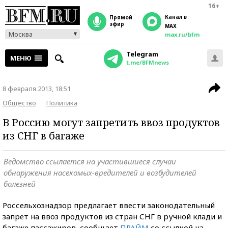
16+
Канал в
прямой
эфир
MAX
Москва
max.ru/bfm
Telegram
МЕНЮ
t.me/BFMnews
8 февраля 2013, 18:51
Общество
Политика
В Россию могут запретить ввоз продуктов
из СНГ в багаже
Ведомство ссылается на участившиеся случаи
обнаружения насекомых-вредителей и возбудителей
болезней
Россельхознадзор предлагает ввести законодательный
запрет на ввоз продуктов из стран СНГ в ручной клади и
багаже пассажиров, сообщает
ПРАЙМ
со ссылкой на