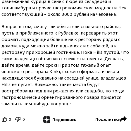
разнеженная курица в сене с пюре из сельдерея и
топинамбура и прочие гастрономические модности. Чек
соответствующий – около 3000 рублей на человека.
Вопрос в том, смогут ли обитатели спального района,
пусть и приближенного к Рублевке, переварить этот
формат, подходящий больше не к ресторану рядом с
домом, куда можно зайти в джинсах и с собакой, а к
ресторану при хорошей гостинице. Пока Hills пустой, что
сами владельцы объясняют свежестью места. Дескать,
дайте время, дайте срок! При этом тяжелый опыт
японского ресторана Kinki, схожего формата и чека и
находящегося буквально на соседней улице, владельцев
Hills не пугает. Возможно, такие места будут
востребованы под дни рождения или свадьбы, но тогда
гастрономически ориентированного повара придется
заменить кем-нибудь попроще.
0
0
Поделиться
Подпишись