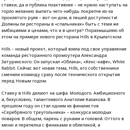
ставки, да и публика поактивнее – не нужно наступать на
горло желанию выпить чего-нибудь покрепче из-за
проклятого руля – вот он дом, в пешей доступности!
Должны ли рестораны в «спальниках» быть с теми же
амбициями и ценами, что и в центре? Поразмышляю об
этом на примере нового ресторана Hills в Крылатском.
Hills – новый проект, который взяла под свое управление
команда ресторанного промоутера Александра
Затуринского. Он запускал «Облака», «Кекс-кафе», White
Rabbit. Сейчас вот новая тема, Hills, его собственники
сменили команду сразу после технического открытия
перед Новым годом.
Ставку в Hills делают на шефа. Молодого. Амбициозного
и, безусловно, талантливого Анатолия Казакова. В
прошлом году он стал одним из финалистов
«Серебряного треугольника» – конкурса молодых
поваров. В общем, парень с руками и головой. Оттого в
меню и перепелка с финиками и облепихой, и