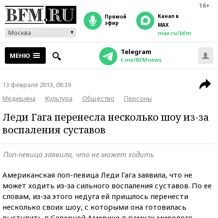
16+
Канал в
прямой
эфир
MAX
Москва
max.ru/bfm
Telegram
МЕНЮ
t.me/BFMnews
13 февраля 2013, 08:39
Медицина
Культура
Общество
Персоны
Леди Гага перенесла несколько шоу из-за
воспаления суставов
Поп-певица заявила, что не может ходить
Американская поп-певица Леди Гага заявила, что не
может ходить из-за сильного воспаления суставов. По ее
словам, из-за этого недуга ей пришлось перенести
несколько своих шоу, с которыми она готовилась
выступить в Северной Америке в рамках мирового