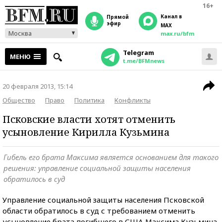
16+
Канал в
прямой
эфир
MAX
Москва
max.ru/bfm
Telegram
МЕНЮ
t.me/BFMnews
20 февраля 2013, 15:14
Общество
Право
Политика
Конфликты
Псковские власти хотят отменить
усыновление Кирилла Кузьмина
Гибель его брата Максима является основанием для такого
решения: управление социальной защиты населения
обратилось в суд
Управление социальной защиты населения Псковской
области обратилось в суд с требованием отменить
усыновление брата погибшего в США Максима Кузьмина