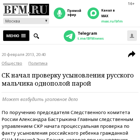
16+
Канал в
прямой
эфир
MAX
Москва
max.ru/bfm
Telegram
МЕНЮ
t.me/BFMnews
20 февраля 2013, 20:40
Общество
Политика
СК начал проверку усыновления русского
мальчика однополой парой
Может возбудить уголовное дело
По поручению председателя Следственного комитета
России Александра Бастрыкина Главным следственным
управлением СКР начата процессуальная проверка по
факту усыновления российского ребенка гражданкой
США Марсией Энн Брандт, которая при усыновлении